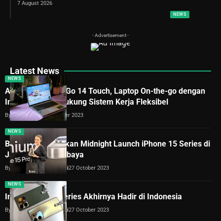
7 August 2026
NEWS
- Advertisement -
Latest News
NEWS
Acer Bawa Swift Go 14 Touch, Laptop On-the-go dengan
Intel Evo untuk Dukung Sistem Kerja Fleksibel
By
Lukman Azis
28 October 2023
NEWS
Blibli Selanggarakan Midnight Launch iPhone 15 Series di
Jakarta dan Surabaya
By
Dimas Galih Windudjati
27 October 2023
NEWS
Infinix Zero 30 Series Akhirnya Hadir di Indonesia
By
Dimas Galih Windudjati
27 October 2023