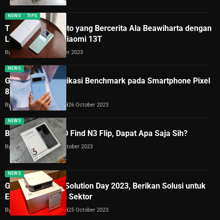
NEWS
TIPS
Tips Membuat Foto yang Bercerita Ala Beawiharta dengan
Leica Authentic Xiaomi 13T
By
Lukman Azis
26 October 2023
NEWS
Google Blokir Aplikasi Benchmark pada Smartphone Pixel
8 dan 8 Pro?
By
Dimas Galih Windudjati
26 October 2023
NEWS
Buka Kotak OPPO Find N3 Flip, Dapat Apa Saja Sih?
By
Redaksi Hyperbit
26 October 2023
NEWS
Gelar ViewSonic Solution Day 2023, Berikan Solusi untuk
Edukasi Berbagai Sektor
By
Dimas Galih Windudjati
25 October 2023