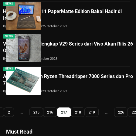
NEWS
Huawei Matepad 11 PaperMatte Edition Bakal Hadir di
Indonesia
By
Dimas Galih Windudjati
25 October 2023
NEWS
Vivo V29e 5G, Pelengkap V29 Series dari Vivo Akan Rilis 26
Oktober 2023
By
Redaksi Hyperbit
23 October 2023
NEWS
AMD Perkenalkan Ryzen Threadripper 7000 Series dan Pro
7000 WX Series
By
Dimas Galih Windudjati
23 October 2023
1
2
…
215
216
217
218
219
…
226
22
Must Read