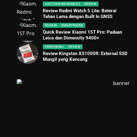
AIOT DAN WEARABLES
REVIEW
Review Redmi Watch 5 Lite: Baterai
Tahan Lama dengan Built In GNSS
REVIEW
SMARTPHONE
Quick Review Xiaomi 15T Pro: Paduan
Leica dan Dimensity 9400+
PERIPHERAL
REVIEW
Review Kingston XS1000R: External SSD
Mungil yang Kencang