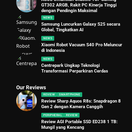
GT302 ARGB, Rakit PC Kinerja Tinggi
dengan Pendingin Maksimal
NEWS
Samsung Luncurkan Galaxy S25 secara
Global, Tingkatkan AI
NEWS
Xiaomi Robot Vacuum S40 Pro Meluncur
di Indonesia
NEWS
Centrepark Ungkap Teknologi
Transformasi Perparkiran Cerdas
Our Reviews
REVIEW
SMARTPHONE
Review Sharp Aquos R8s: Snapdragon 8
Gen 2 dengan Kamera Canggih
PERIPHERAL
REVIEW
Review AGI Portable SSD ED238 1 TB:
Mungil yang Kencang