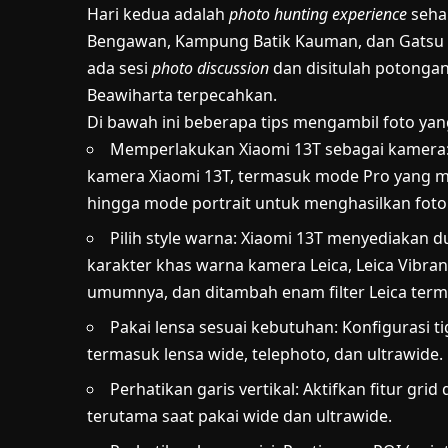
Hari kedua adalah
photo hunting experience
sehar
Bengawan, Kampung Batik Kauman, dan Gatsu Cor
ada sesi
photo discussion
dan disitulah potong
Beawiharta terpecahkan.
Di bawah ini beberapa tips mengambil foto yan
Memperlakukan Xiaomi 13T sebagai kamera: U
kamera Xiaomi 13T, termasuk mode Pro yang 
hingga mode portrait untuk menghasilkan foto
Pilih style warna: Xiaomi 13T menyediakan 
karakter khas warna kamera Leica, Leica Vibr
umumnya, dan ditambah enam filter Leica term
Pakai lensa sesuai kebutuhan: Konfigurasi t
termasuk lensa wide, telephoto, dan ultrawide.
Perhatikan garis vertikal: Aktifkan fitur gri
terutama saat pakai wide dan ultrawide.