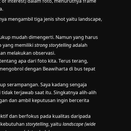
 of interest) dalam foto, menurutnya frame
a.
nya mengambil tiga jenis shot yaitu landscape,
s cukup mudah dimengerti. Namun yang harus
o yang memiliki
strong storytelling
adalah
an melakukan observasi.
entang apa dari foto kita. Terus terang,
 mengobrol dengan Beawiharta di bus tepat
kup serampangan. Saya kadang sengaja
idak terjawab saat itu. Singkatnya alih-alih
an dan ambil keputusan ingin bercerita
ektif dan berfokus pada kualitas daripada
 kebutuhan
storytelling
, yaitu
landscape (wide