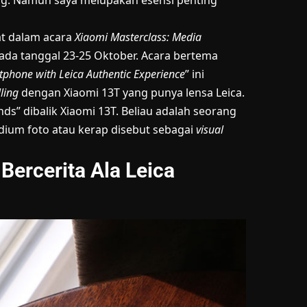
ng. Namun saya melupakan esensi penting
t dalam acara
Xiaomi Masterclass: Media
pada tanggal 23-25 Oktober. Acara bertema
rtphone with Leica Authentic Experience
” ini
lling
dengan
Xiaomi 13T
yang punya lensa Leica.
s” dibalik Xiaomi 13T. Beliau adalah seorang
edium foto atau kerap disebut sebagai
visual
Bercerita Ala Leica