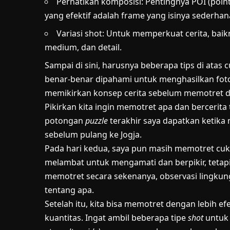
Perhatikan komposisi: Pentingnya POI (point
yang efektif adalah frame yang isinya sederhan
Variasi shot: Untuk memperkuat cerita, baik
medium, dan detail.
Sampai di sini, harusnya beberapa tips di ata
benar-benar dipahami untuk menghasilkan fot
memikirkan konsep cerita sebelum memotret d
Pikirkan kita ingin memotret apa dan bercerita t
potongan
puzzle
terakhir saya dapatkan ketika
sebelum pulang ke Jogja.
Pada hari kedua, saya pun masih memotret cu
melambat untuk mengamati dan berpikir, tetapi t
memotret secara sekenanya, observasi lingkung
tentang apa.
Setelah itu, kita bisa memotret dengan lebih ef
kuantitas. Ingat ambil beberapa tipe
shot
untuk