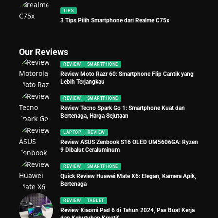
TIPS
3 Tips Pilih Smartphone dari Realme C75x
Our Reviews
REVIEW
SMARTPHONE
Review Moto Razr 60: Smartphone Flip Cantik yang
Lebih Terjangkau
REVIEW
SMARTPHONE
Review Tecno Spark Go 1: Smartphone Kuat dan
Bertenaga, Harga Sejutaan
LAPTOP
REVIEW
Review ASUS Zenbook S16 OLED UM5606GA: Ryzen
9 Dibalut Ceraluminum
REVIEW
SMARTPHONE
Quick Review Huawei Mate X6: Elegan, Kamera Apik,
Bertenaga
REVIEW
TABLET
Review Xiaomi Pad 6 di Tahun 2024, Pas Buat Kerja