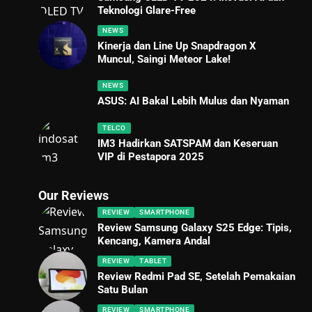
Teknologi Glare-Free
NEWS
Kinerja dan Line Up Snapdragon X
Muncul, Saingi Meteor Lake!
NEWS
ASUS: AI Bakal Lebih Mulus dan Nyaman
TELCO
IM3 Hadirkan SATSPAM dan Keseruan
VIP di Pestapora 2025
Our Reviews
REVIEW
SMARTPHONE
Review Samsung Galaxy S25 Edge: Tipis,
Kencang, Kamera Andal
REVIEW
TABLET
Review Redmi Pad SE, Setelah Pemakaian
Satu Bulan
REVIEW
SMARTPHONE