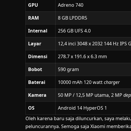
GPU
Adreno 740
RAM
8 GB LPDDR5
Internal
256 GB UFS 4.0
Layar
12,4 inci 3048 x 2032 144 Hz IPS G
Dimensi
278.7 x 191.6 x 6.3 mm
Bobot
590 gram
Baterai
10000 mAh 120 watt
charger
Kamera
50 MP / 12,5 MP utama, 2 MP
dep
OS
Android 14 HyperOS 1
Oleh karena baru saja diluncurkan, saya mela
peluncurannya. Semoga saja Xiaomi memberik