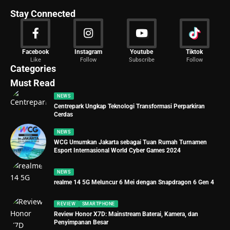
Stay Connected
News
Facebook
Instagram
Youtube
Tiktok
Like
Follow
Subscribe
Follow
2029 Articles
Categories
Must Read
NEWS
Centrepark Ungkap Teknologi Transformasi Perparkiran
Cerdas
NEWS
WCG Umumkan Jakarta sebagai Tuan Rumah Turnamen
Esport Internasional World Cyber Games 2024
NEWS
realme 14 5G Meluncur 6 Mei dengan Snapdragon 6 Gen 4
REVIEW
SMARTPHONE
Review Honor X7D: Mainstream Baterai, Kamera, dan
Penyimpanan Besar