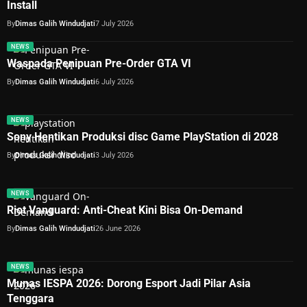
Install
By
Dimas Galih Windudjati
7 July 2026
NEWS
Waspada Penipuan Pre-Order GTA VI
By
Dimas Galih Windudjati
6 July 2026
NEWS
Sony Hentikan Produksi disc Game PlayStation di 2028
By
Dimas Galih Windudjati
3 July 2026
NEWS
Riot Vanguard: Anti-Cheat Kini Bisa On-Demand
By
Dimas Galih Windudjati
26 June 2026
NEWS
Munas IESPA 2026: Dorong Esport Jadi Pilar Asia
Tenggara