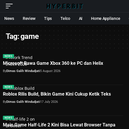
News
Review
Tips
Telco
AI
Home Appliance
Tag:
game
NEWS
Microsoft Bawa Game Xbox 360 ke PC dan Helix
By
Dimas Galih Windudjati
5 August 2026
NEWS
Roblox Rilis Build, Bikin Game Kini Cukup Ketik Teks
By
Dimas Galih Windudjati
17 July 2026
NEWS
Main Game Half-Life 2 Kini Bisa Lewat Browser Tanpa