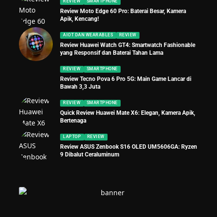
REVIEW
SMARTPHONE
Review Moto Edge 60 Pro: Baterai Besar, Kamera
Apik, Kencang!
AIOT DAN WEARABLES
REVIEW
Review Huawei Watch GT4: Smartwatch Fashionable
yang Responsif dan Baterai Tahan Lama
REVIEW
SMARTPHONE
Review Tecno Pova 6 Pro 5G: Main Game Lancar di
Bawah 3,3 Juta
REVIEW
SMARTPHONE
Quick Review Huawei Mate X6: Elegan, Kamera Apik,
Bertenaga
LAPTOP
REVIEW
Review ASUS Zenbook S16 OLED UM5606GA: Ryzen
9 Dibalut Ceraluminum