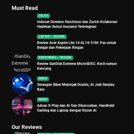
Must Read
TELCO
Indosat Ooredoo Hutchison dan Zurich Kolaborasi
Hadirkan Solusi Asuransi Terintegrasi
LAPTOP
REVIEW
Review Acer Aspire Lite 14 AL14-51M: Pas untuk
Belajar dan Pekerjaan Ringan
PERIPHERAL
REVIEW
Review SanDisk Extreme MicroSDXC: Kecil namun
Kencang
NEWS
Serangan Siber Melonjak Drastis, AI Jadi Senjata
Baru
NEWS
Advan X-Play dan AI Gen Diluncurkan, Handheld
Gaming dan Laptop dengan Ryzen AI
Our Reviews