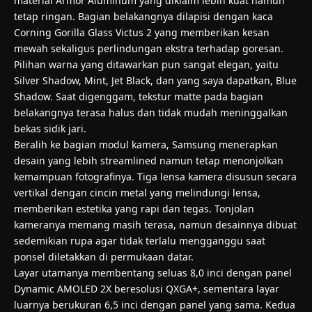
material Armor Aluminum yang diklaim lebih kuat namun
tetap ringan. Bagian belakangnya dilapisi dengan kaca
Corning Gorilla Glass Victus 2 yang memberikan kesan
mewah sekaligus perlindungan ekstra terhadap goresan.
Pilihan warna yang ditawarkan pun sangat elegan, yaitu
Silver Shadow, Mint, Jet Black, dan yang saya dapatkan, Blue
Shadow. Saat digenggam, tekstur matte pada bagian
belakangnya terasa halus dan tidak mudah meninggalkan
bekas sidik jari.
Beralih ke bagian modul kamera, Samsung menerapkan
desain yang lebih streamlined namun tetap menonjolkan
kemampuan fotografinya. Tiga lensa kamera disusun secara
vertikal dengan cincin metal yang melindungi lensa,
memberikan estetika yang rapi dan tegas. Tonjolan
kameranya memang masih terasa, namun desainnya dibuat
sedemikian rupa agar tidak terlalu mengganggu saat
ponsel diletakkan di permukaan datar.
Layar utamanya membentang seluas 8,0 inci dengan panel
Dynamic AMOLED 2X beresolusi QXGA+, sementara layar
luarnya berukuran 6,5 inci dengan panel yang sama. Kedua