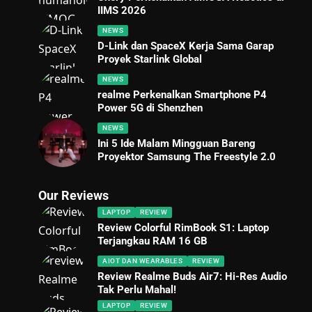
IIMS 2026
NEWS
D-Link dan SpaceX Kerja Sama Garap
Proyek Starlink Global
NEWS
realme Perkenalkan Smartphone P4
Power 5G di Shenzhen
NEWS
Ini 5 Ide Malam Mingguan Bareng
Proyektor Samsung The Freestyle 2.0
Our Reviews
LAPTOP
REVIEW
Review Colorful RimBook S1: Laptop
Terjangkau RAM 16 GB
AIOT DAN WEARABLES
REVIEW
Review Realme Buds Air7: Hi-Res Audio
Tak Perlu Mahal!
LAPTOP
REVIEW