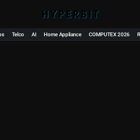
ps
Telco
AI
Home Appliance
COMPUTEX 2026