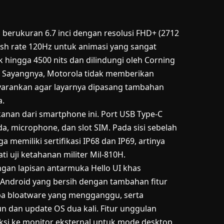
 berukuran 6.7 inci dengan resolusi FHD+ (2712
sh rate 120Hz untuk animasi yang sangat
k hingga 4500 nits dan dilindungi oleh Corning
n. Sayangnya, Motorola tidak memberikan
yarankan agar layarnya dipasang tambahan
a.
anan dari smartphone ini. Port USB Type-C
, microphone, dan slot SIM. Pada sisi sebelah
a memiliki sertifikasi IP68 dan IP69, artinya
ti uji ketahanan militer Mil-810H.
ngan lapisan antarmuka Hello UI khas
Android yang bersih dengan tambahan fitur
anpa bloatware yang mengganggu, serta
 dan update OS dua kali. Fitur unggulan
i ke monitor eksternal untuk mode desktop,