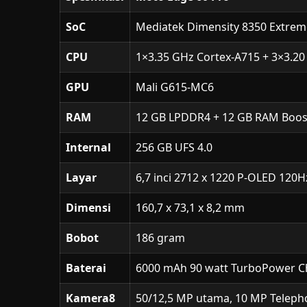
SoC
Mediatek Dimensity 8350 Extrem
CPU
1×3.35 GHz Cortex-A715 + 3×3.20
GPU
Mali G615-MC6
RAM
12 GB LPDDR4 + 12 GB RAM Boos
Internal
256 GB UFS 4.0
Layar
6,7 inci 2712 x 1220 P-OLED 120Hz
Dimensi
160,7 x 73,1 x 8,2 mm
Bobot
186 gram
Baterai
6000 mAh 90 watt TurboPower Ch
Kamera8
50/12,5 MP utama, 10 MP Telephot