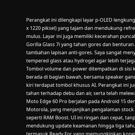
Perangkat ini dilengkapi layar p-OLED lengkung
x 1220 piksel) yang tajam dan mendukung refre
mulus. Layar ini juga memiliki kecerahan punca
Gorilla Glass 7i yang tahan gores dan bentura
tambahan lapisan anti-gores. Saya sangat men
tempered glass atau hydrogel agar lebih terjag
Tombol volume dan power ditempatkan di sisi k
berada di bagian bawah, bersama speaker ganda
kiri terdapat tombol khusus AI. Perangkat ini jug
tahan terhadap debu dan air, serta telah melewa
Moto Edge 60 Pro berjalan pada Android 15 de
Motorola, yang menjanjikan pengalaman stock 
seperti RAM Boost. UI ini ringan dan cepat, t
mendukung update keamanan hingga tiga tahun
termasuk Ready For yang memungkinkan koneks