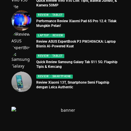
Quick Review Vivo V50 Lite: Tipis, Baterai Jumbo, &
Kamera 50MP
REVIEW
TABLET
Performance Review Xiaomi Pad 6S Pro 12.4: Tidak
Mungkin Pelan!
LAPTOP
REVIEW
Review ASUS ExpertBook P3 PM3406CKA: Laptop
Bisnis AI-Powered Kuat
REVIEW
TABLET
Quick Review Samsung Galaxy Tab S11 5G: Flagship
Tipis & Kencang
REVIEW
SMARTPHONE
Review Xiaomi 13T, Smartphone Semi Flagship
dengan Leica Authentic