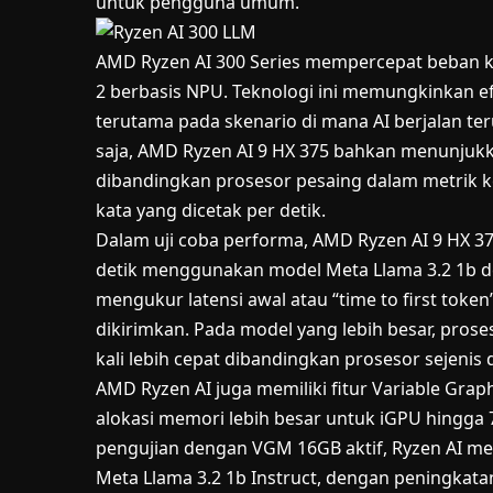
untuk pengguna umum.
AMD Ryzen AI 300 Series mempercepat beban ke
2 berbasis NPU. Teknologi ini memungkinkan efi
terutama pada skenario di mana AI berjalan t
saja, AMD Ryzen AI 9 HX 375 bahkan menunjukk
dibandingkan prosesor pesaing dalam metrik ke
kata yang dicetak per detik.
Dalam uji coba performa, AMD Ryzen AI 9 HX 3
detik menggunakan model Meta Llama 3.2 1b den
mengukur latensi awal atau “time to first tok
dikirimkan. Pada model yang lebih besar, proses
kali lebih cepat dibandingkan prosesor sejenis 
AMD Ryzen AI juga memiliki fitur Variable G
alokasi memori lebih besar untuk iGPU hingga 
pengujian dengan VGM 16GB aktif, Ryzen AI m
Meta Llama 3.2 1b Instruct, dengan peningkat