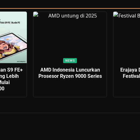
NEWS
dan S9 FE+
AMD Indonesia Luncurkan
Erajaya 
ng Lebih
Prosesor Ryzen 9000 Series
Festiva
ulai
00