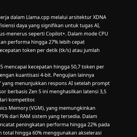
rja dalam Llama.cpp melalui arsitektur XDNA
siensi daya yang signifikan untuk tugas AI,
erus-menerus seperti Copilot+. Dalam mode CPU
an performa hingga 27% lebih cepat
cepatan token per detik (tk/s) atau jumlah
75 mencapai kecepatan hingga 50,7 token per
gan kuantisasi 4-bit. Pengujian lainnya
en” yang menunjukkan respons AI setelah prompt
or berbasis Zen 5 ini menghasilkan latensi 3,5
dari kompetitor.
raphics Memory (VGM), yang memungkinkan
75% dari RAM sistem yang tersedia. Dalam
encatat peningkatan performa hingga 22% pada
an total hingga 60% menggunakan akselerasi