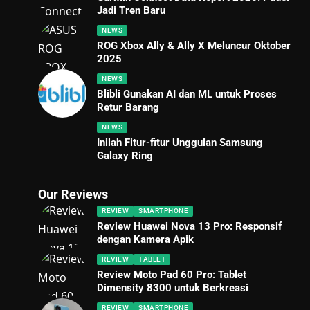
Jadi Tren Baru
NEWS
ROG Xbox Ally & Ally X Meluncur Oktober
2025
NEWS
Blibli Gunakan AI dan ML untuk Proses
Retur Barang
NEWS
Inilah Fitur-fitur Unggulan Samsung
Galaxy Ring
Our Reviews
REVIEW
SMARTPHONE
Review Huawei Nova 13 Pro: Responsif
dengan Kamera Apik
REVIEW
TABLET
Review Moto Pad 60 Pro: Tablet
Dimensity 8300 untuk Berkreasi
REVIEW
SMARTPHONE