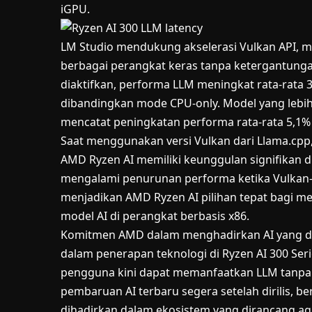
iGPU.
LM Studio mendukung akselerasi Vulkan API, me
berbagai perangkat keras tanpa ketergantunga
diaktifkan, performa LLM meningkat rata-rata 3
dibandingkan mode CPU-only. Model yang lebih 
mencatat peningkatan performa rata-rata 5,1%
Saat menggunakan versi Vulkan dari Llama.cp
AMD Ryzen AI memiliki keunggulan signifikan d
mengalami penurunan performa ketika Vulkan-b
menjadikan AMD Ryzen AI pilihan tepat bagi me
model AI di perangkat berbasis x86.
Komitmen AMD dalam menghadirkan
AI
yang d
dalam penerapan teknologi di Ryzen AI 300 Seri
pengguna kini dapat memanfaatkan LLM tanpa 
pembaruan AI terbaru segera setelah dirilis, be
dihadirkan dalam ekosistem yang dirancang a