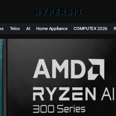
ps
Telco
AI
Home Appliance
COMPUTEX 2026