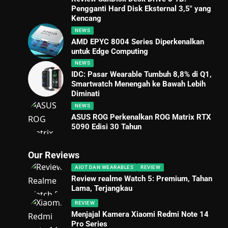
Pengganti Hard Disk Eksternal 3,5″ yang
Kencang
NEWS
AMD EPYC 8004 Series Diperkenalkan
untuk Edge Computing
NEWS
IDC: Pasar Wearable Tumbuh 8,8% di Q1,
Smartwatch Menengah ke Bawah Lebih
Diminati
NEWS
ASUS ROG Perkenalkan ROG Matrix RTX
5090 Edisi 30 Tahun
Our Reviews
AIOT DAN WEARABLES
REVIEW
Review realme Watch 5: Premium, Tahan
Lama, Terjangkau
REVIEW
Menjajal Kamera Xiaomi Redmi Note 14
Pro Series