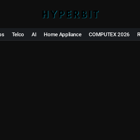
ps
Telco
AI
Home Appliance
COMPUTEX 2026