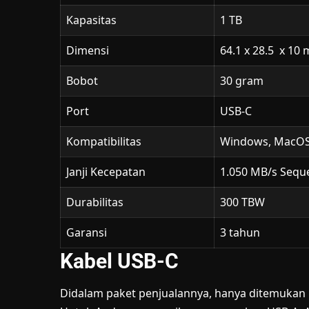
Kapasitas
1 TB
Dimensi
64.1 x 28.5 x 10
Bobot
30 gram
Port
USB-C
Kompatibilitas
Windows, MacOS,
Janji Kecepatan
1.050 MB/s Seque
Durabilitas
300 TBW
Garansi
3 tahun
Kabel USB-C
Didalam paket penjualannya, hanya ditemukan 