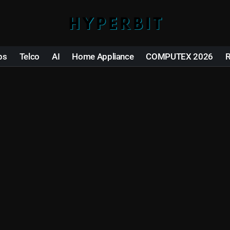
ps
Telco
AI
Home Appliance
COMPUTEX 2026