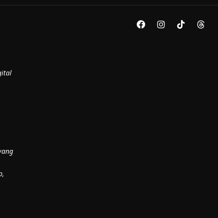
ital
yang
p,