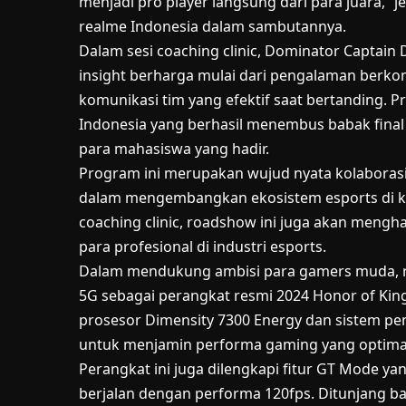
menjadi pro player langsung dari para juara,” je
realme Indonesia dalam sambutannya.
Dalam sesi coaching clinic, Dominator Captai
insight berharga mulai dari pengalaman berkompe
komunikasi tim yang efektif saat bertanding. Pr
Indonesia yang berhasil menembus babak final 
para mahasiswa yang hadir.
Program ini merupakan wujud nyata kolaborasi 
dalam mengembangkan ekosistem esports di k
coaching clinic, roadshow ini juga akan men
para profesional di industri esports.
Dalam mendukung ambisi para gamers muda, 
5G sebagai perangkat resmi 2024 Honor of Kin
prosesor Dimensity 7300 Energy dan sistem pen
untuk menjamin performa gaming yang optima
Perangkat ini juga dilengkapi fitur GT Mode 
berjalan dengan performa 120fps. Ditunjang b