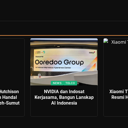
NEWS
TELCO
Hutchison
NVIDIA dan Indosat
Xiaomi T
n Handal
Kerjasama, Bangun Lanskap
Resmi H
ceh-Sumut
AI Indonesia