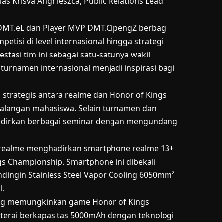
las Krisva Angnieszca, Public Relations Lead
n DMT.eL dan Player MVP DMT.CipengZ berbagi
tisi di level internasional hingga strategi
estasi tim ini sebagai satu-satunya wakil
turnamen internasional menjadi inspirasi bagi
strategis antara realme dan Honor of Kings
alangan mahasiswa. Selain turnamen dan
ghadirkan berbagai seminar dengan mengundang
realme menghadirkan smartphone realme 13+
gs Championship. Smartphone ini dibekali
dingin Stainless Steel Vapor Cooling 6050mm²
l.
yang memungkinkan game Honor of Kings
aterai berkapasitas 5000mAh dengan teknologi