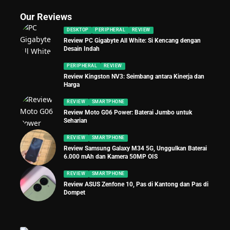
Our Reviews
DESKTOP
PERIPHERAL
REVIEW
Review PC Gigabyte All White: Si Kencang dengan
Desain Indah
PERIPHERAL
REVIEW
Review Kingston NV3: Seimbang antara Kinerja dan
Harga
REVIEW
SMARTPHONE
Review Moto G06 Power: Baterai Jumbo untuk
Seharian
REVIEW
SMARTPHONE
Review Samsung Galaxy M34 5G, Unggulkan Baterai
6.000 mAh dan Kamera 50MP OIS
REVIEW
SMARTPHONE
Review ASUS Zenfone 10, Pas di Kantong dan Pas di
Dompet