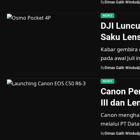
By
Dimas Galih Windudja
NEWS
DJI Lunc
Saku Len
Kabar gembira 
pada awal Juli i
By
Dimas Galih Windudja
NEWS
Canon Pe
III dan L
Canon menghadi
melalui PT Data
By
Dimas Galih Windudja