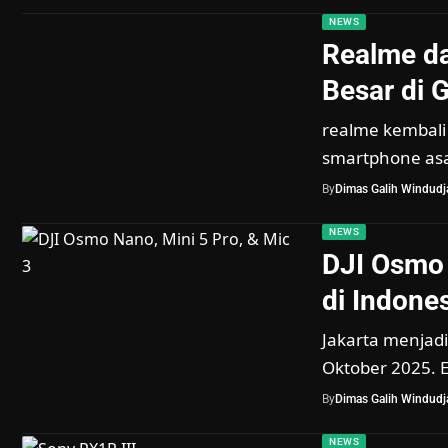
NEWS
Realme da
Besar di 
realme kembali 
smartphone as
By
Dimas Galih Windudja
NEWS
DJI Osmo 
di Indone
Jakarta menjadi
Oktober 2025. E
By
Dimas Galih Windudja
NEWS