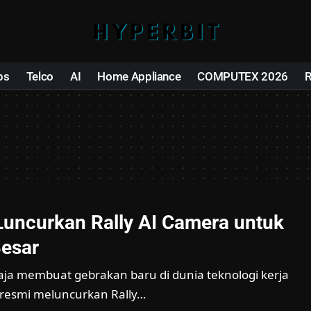
ps
Telco
AI
Home Appliance
COMPUTEX 2026
Luncurkan Rally AI Camera untuk
esar
aja membuat gebrakan baru di dunia teknologi kerja
 resmi meluncurkan Rally…