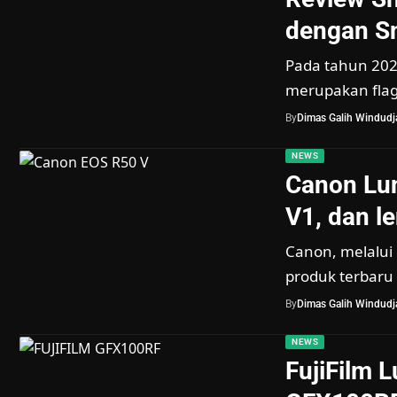
dengan S
Pada tahun 202
merupakan flag
By
Dimas Galih Windudja
NEWS
Canon Lu
V1, dan 
Canon, melalui 
produk terbaru
By
Dimas Galih Windudja
NEWS
FujiFilm 