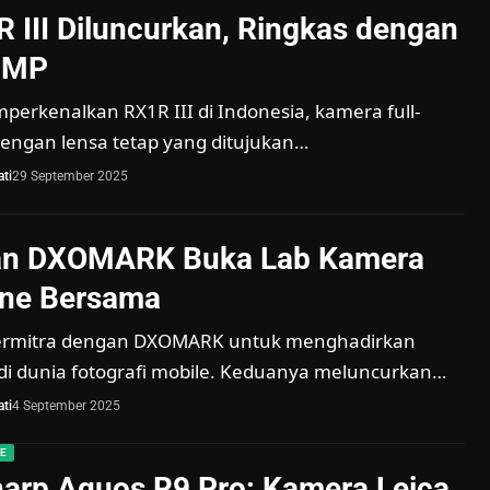
 III Diluncurkan, Ringkas dengan
1MP
erkenalkan RX1R III di Indonesia, kamera full-
dengan lensa tetap yang ditujukan…
ti
29 September 2025
n DXOMARK Buka Lab Kamera
ne Bersama
ermitra dengan DXOMARK untuk menghadirkan
di dunia fotografi mobile. Keduanya meluncurkan…
ti
4 September 2025
E
arp Aquos R9 Pro: Kamera Leica