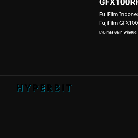
GFX100RF 
FujiFilm Indon
FujiFilm GFX100
By
Dimas Galih Windudja