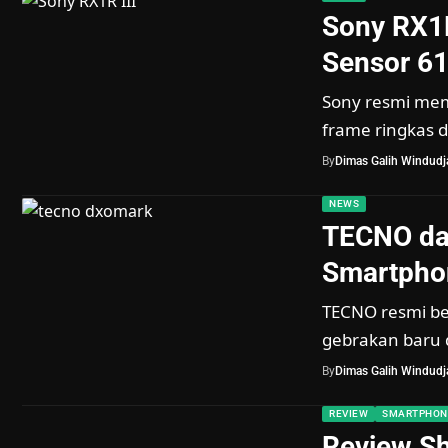
Sony RX1R
Sensor 6
Sony resmi memp
frame ringkas 
By
Dimas Galih Windudja
NEWS
TECNO da
Smartpho
TECNO resmi b
gebrakan baru 
By
Dimas Galih Windudja
REVIEW
SMARTPHON
Review Sh