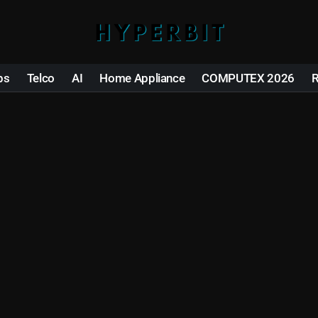
ps
Telco
AI
Home Appliance
COMPUTEX 2026