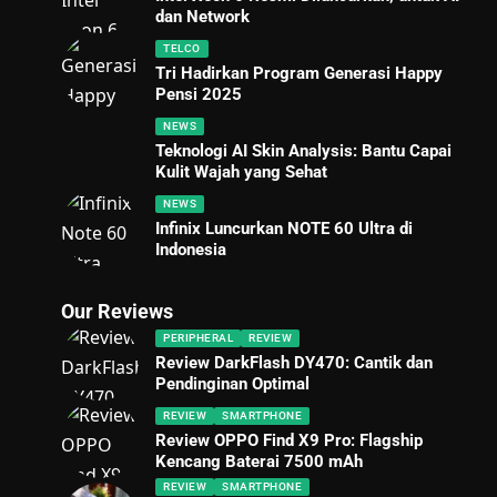
dan Network
TELCO
Tri Hadirkan Program Generasi Happy
Pensi 2025
NEWS
Teknologi AI Skin Analysis: Bantu Capai
Kulit Wajah yang Sehat
NEWS
Infinix Luncurkan NOTE 60 Ultra di
Indonesia
Our Reviews
PERIPHERAL
REVIEW
Review DarkFlash DY470: Cantik dan
Pendinginan Optimal
REVIEW
SMARTPHONE
Review OPPO Find X9 Pro: Flagship
Kencang Baterai 7500 mAh
REVIEW
SMARTPHONE