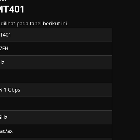
 MT401
ilihat pada tabel berikut ini.
MT401
97FH
Hz
AN 1 Gbps
GHz
/ac/ax