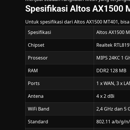
Spesifikasi Altos AX1500
Untuk spesifikasi dari Altos AX1500 MT401, bisa d
Spesifikasi
Altos AX1500 
Chipset
Realtek RTL81
Prosesor
MIPS 24KC 1 G
RAM
DDR2 128 MB
Ports
1 x WAN, 3 x L
Antena
4 x 2 dBi
WiFi Band
2,4 GHz dan 5 
Standard
802.11 a/b/g/n