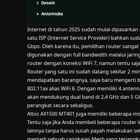
Desain
Antarmuka
Internet di tahun 2025 sudah mulai dipasarkan
satu ISP (Internet Service Provider) bahkan s
Gbps. Oleh karena itu, pemilihan router sangat 
digunakan dengan full bandwidth melalui jari
router dengan koneksi
WiFi 7
, namun tentu saj
Router yang satu ini sudah datang sekitar 2 mi
mendapatkan barangnya, saya baru mengerti 
802.11ax alias WiFi 6. Dengan memiliki 4 anten
akan mendukung dual band di 2,4 GHz dan 5 GH
perangkat secara sekaligus.
Altos AX1500 MT401 juga memiliki beberapa mo
Tentu saja jika Anda membeli beberapa router 
lainnya tanpa harus susah payah melakukan set
menjadi sebuah rangkaian Mesh yang terjangk