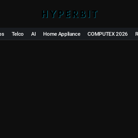
ps
Telco
AI
Home Appliance
COMPUTEX 2026