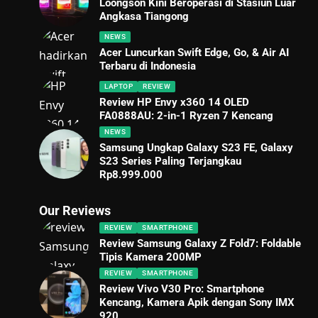
Loongson Kini Beroperasi di Stasiun Luar
Angkasa Tiangong
NEWS
Acer Luncurkan Swift Edge, Go, & Air AI
Terbaru di Indonesia
LAPTOP
REVIEW
Review HP Envy x360 14 OLED
FA0888AU: 2-in-1 Ryzen 7 Kencang
NEWS
Samsung Ungkap Galaxy S23 FE, Galaxy
S23 Series Paling Terjangkau
Rp8.999.000
Our Reviews
REVIEW
SMARTPHONE
Review Samsung Galaxy Z Fold7: Foldable
Tipis Kamera 200MP
REVIEW
SMARTPHONE
Review Vivo V30 Pro: Smartphone
Kencang, Kamera Apik dengan Sony IMX
920