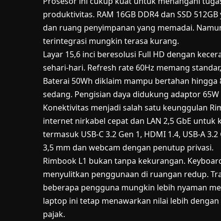
Prosesor ini cukup kuat untuk menangani tugas s
produktivitas. RAM 16GB DDR4 dan SSD 512GB 
dan ruang penyimpanan yang memadai. Namun, 
terintegrasi mungkin terasa kurang.
Layar 15,6 inci beresolusi Full HD dengan kec
sehari-hari. Refresh rate 60Hz memang standa
Baterai 50Wh diklaim mampu bertahan hingga 
sedang. Pengisian daya didukung adaptor 65W 
Konektivitas menjadi salah satu keunggulan Rim
internet nirkabel cepat dan LAN 2,5 GbE untuk k
termasuk USB-C 3.2 Gen 1, HDMI 1.4, USB-A 3.2 
3,5 mm dan webcam dengan penutup privasi.
Rimbook L1 bukan tanpa kekurangan. Keyboardn
menyulitkan penggunaan di ruangan redup. Tra
beberapa pengguna mungkin lebih nyaman men
laptop ini tetap menawarkan nilai lebih dengan
pajak.