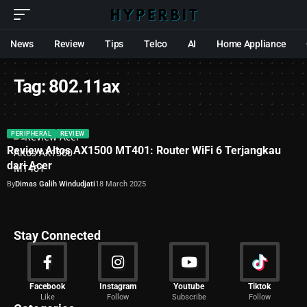
News
Review
Tips
Telco
AI
Home Appliance
Tag:
802.11ax
PERIPHERAL
REVIEW
Review Altos AX1500 MT401: Router WiFi 6 Terjangkau
dari Acer
By
Dimas Galih Windudjati
18 March 2025
Stay Connected
News
Facebook
Instagram
Youtube
Tiktok
Like
Follow
Subscribe
Follow
2029 Articles