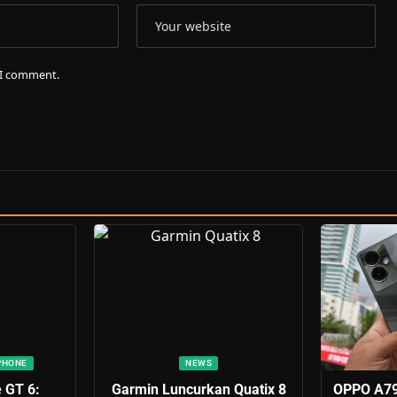
e I comment.
PHONE
NEWS
 GT 6:
Garmin Luncurkan Quatix 8
OPPO A79 