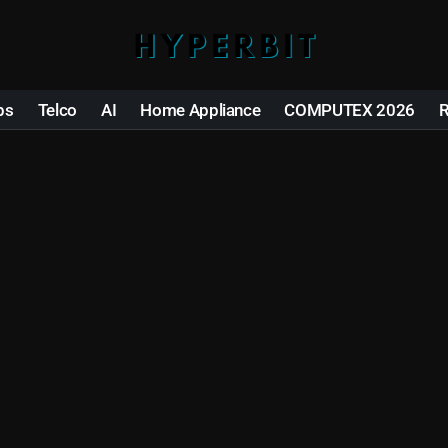
ps
Telco
AI
Home Appliance
COMPUTEX 2026