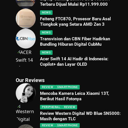
Terbaru Dijual Mulai Rp11.999.000
NEWS
Feiteng FTC870, Prosesor Baru Asal
Tiongkok yang Setara AMD Zen 3
NEWS
Transvision dan CBN Fiber Hadirkan
Bundling Hiburan Digital CubMu
NEWS
Acer Swift 14 AI Hadir di Indonesia:
Copilot+ dan Layar OLED
Our Reviews
REVIEW
SMARTPHONE
Mencoba Kamera Leica Xiaomi 13T,
Berikut Hasil Fotonya
PERIPHERAL
REVIEW
Review Western Digital WD Blue SN5000:
Masih dengan TLC
REVIEW
SMARTPHONE