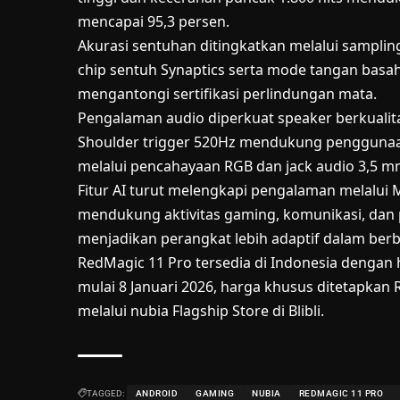
mencapai 95,3 persen.
Akurasi sentuhan ditingkatkan melalui samplin
chip sentuh Synaptics serta mode tangan basah 
mengantongi sertifikasi perlindungan mata.
Pengalaman audio diperkuat speaker berkualita
Shoulder trigger 520Hz mendukung penggunaan
melalui pencahayaan RGB dan jack audio 3,5 m
Fitur AI turut melengkapi pengalaman melalui M
mendukung aktivitas gaming, komunikasi, dan p
menjadikan perangkat lebih adaptif dalam berb
RedMagic 11 Pro tersedia di Indonesia dengan 
mulai 8 Januari 2026, harga khusus ditetapkan R
melalui nubia Flagship Store di Blibli.
TAGGED:
ANDROID
GAMING
NUBIA
REDMAGIC 11 PRO