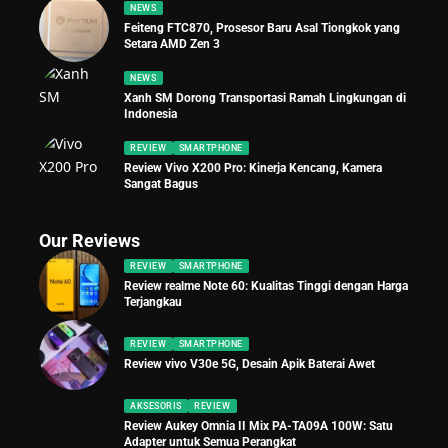
NEWS
Feiteng FTC870, Prosesor Baru Asal Tiongkok yang
Setara AMD Zen 3
NEWS
Xanh SM Dorong Transportasi Ramah Lingkungan di
Indonesia
REVIEW
SMARTPHONE
Review Vivo X200 Pro: Kinerja Kencang, Kamera
Sangat Bagus
Our Reviews
REVIEW
SMARTPHONE
Review realme Note 60: Kualitas Tinggi dengan Harga
Terjangkau
REVIEW
SMARTPHONE
Review vivo V30e 5G, Desain Apik Baterai Awet
AKSESORIS
REVIEW
Review Aukey Omnia II Mix PA-TA09A 100W: Satu
Adapter untuk Semua Perangkat