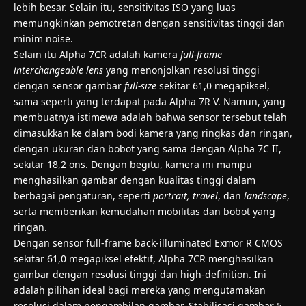
lebih besar. Selain itu, sensitivitas ISO yang luas
memungkinkan pemotretan dengan sensitivitas tinggi dan
minim noise.
Selain itu Alpha 7CR adalah kamera
full-frame
interchangeable lens
yang menonjolkan resolusi tinggi
dengan sensor gambar
full-size
sekitar 61,0 megapiksel,
sama seperti yang terdapat pada Alpha 7R V. Namun, yang
membuatnya istimewa adalah bahwa sensor tersebut telah
dimasukkan ke dalam bodi kamera yang ringkas dan ringan,
dengan ukuran dan bobot yang sama dengan Alpha 7C II,
sekitar 18,2 ons. Dengan begitu, kamera ini mampu
menghasilkan gambar dengan kualitas tinggi dalam
berbagai pengaturan, seperti
portrait, travel
, dan
landscape
,
serta memberikan kemudahan mobilitas dan bobot yang
ringan.
Dengan sensor full-frame back-illuminated Exmor R CMOS
sekitar 61,0 megapiksel efektif, Alpha 7CR menghasilkan
gambar dengan resolusi tinggi dan high-definition. Ini
adalah pilihan ideal bagi mereka yang mengutamakan
resolusi dalam pengambilan gambar. Stabilisasi gambar 5-