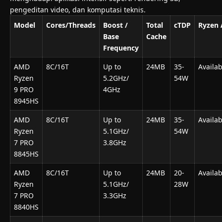
pengeditan video, dan komputasi teknis.
Model
Cores/Threads
Boost
/
Total
cTDP
Ryzen
Base
Cache
Frequency
AMD
8C/16T
Up to
24MB
35-
Availab
Ryzen
5.2GHz/
54W
9 PRO
4GHz
8945HS
AMD
8C/16T
Up to
24MB
35-
Availab
Ryzen
5.1GHz/
54W
7 PRO
3.8GHz
8845HS
AMD
8C/16T
Up to
24MB
20-
Availab
Ryzen
5.1GHz/
28W
7 PRO
3.3GHz
8840HS