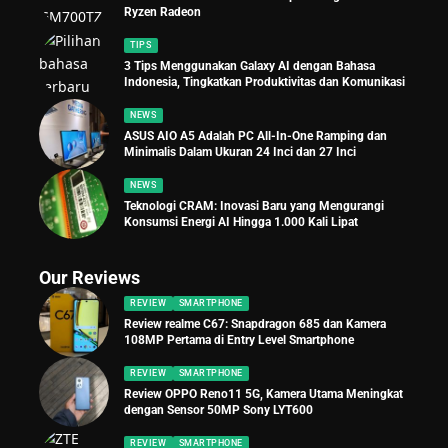
Ryzen Radeon
TIPS
3 Tips Menggunakan Galaxy AI dengan Bahasa
Indonesia, Tingkatkan Produktivitas dan Komunikasi
NEWS
ASUS AIO A5 Adalah PC All-In-One Ramping dan
Minimalis Dalam Ukuran 24 Inci dan 27 Inci
NEWS
Teknologi CRAM: Inovasi Baru yang Mengurangi
Konsumsi Energi AI Hingga 1.000 Kali Lipat
Our Reviews
REVIEW
SMARTPHONE
Review realme C67: Snapdragon 685 dan Kamera
108MP Pertama di Entry Level Smartphone
REVIEW
SMARTPHONE
Review OPPO Reno11 5G, Kamera Utama Meningkat
dengan Sensor 50MP Sony LYT600
REVIEW
SMARTPHONE