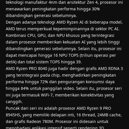
teknologi manufaktur 4nm dan arsitektur Zen 4, prosesor ini
menawarkan peningkatan performa hingga 30%
dibandingkan generasi sebelumnya.
Dengan adanya teknologi AMD Ryzen AI di beberapa model,
AMD terus memperkuat kepemimpinannya di sektor PC AI.
Kombinasi CPU, GPU, dan NPU khusus yang terintegrasi
dalam prosesor memberikan kekuatan AI yang lebih tinggi
dibandingkan generasi sebelumnya. Selain itu, prosesor ini
dapat mencapai hingga 16 NPU TOPS (triliun operasi per
detik) dan total sistem TOPS hingga 39.
AMD Ryzen PRO 8040 juga hadir dengan grafis AMD RDNA 3
yang terintegrasi pada chip, menghadirkan peningkatan
performa hingga 72% dan pengurangan konsumsi daya
hingga 84% untuk panggilan video. Selain itu, prosesor seri
ini juga termasuk WiFi-7, memberikan konektivitas yang
canggih.
Puncak dari seri ini adalah prosesor AMD Ryzen 9 PRO
8945HS, yang memiliki delapan inti, 16 thread, 24MB cache,
dan grafis Radeon 780M. Prosesor ini didesain untuk
menghadapi aplikasi intensif seperti rendering 3D,