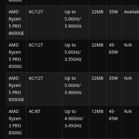
AMD
6C/12T
Up to
22MB
35W
Availab
Ryzen
5.0GHz/
5 PRO
3.90GHz
8600GE
AMD
6C/12T
Up to
22MB
45-
N/A
Ryzen
5.0GHz/
65W
5 PRO
3.55GHz
8500G
AMD
6C/12T
Up to
22MB
35W
N/A
Ryzen
5.0GHz/
5 PRO
3.40GHz
8500GE
AMD
4C/8T
Up to
12MB
45-
N/A
Ryzen
4.90GHz/
65W
3 PRO
3.45GHz
8300G