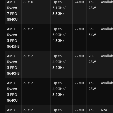
AMD
8C/16T
Up to
24MB
15-
Availab
Ryzen
5.1GHz/
28W
7 PRO
3.3GHz
8840U
AMD
6C/12T
Up to
22MB
35-
Availab
Ryzen
5.0GHz/
54W
5 PRO
4.3GHz
8645HS
AMD
6C/12T
Up to
22MB
20-
Availab
Ryzen
4.9GHz/
28W
5 PRO
3.5GHz
8640HS
AMD
6C/12T
Up to
22MB
15-
Availab
Ryzen
4.9GHz/
28W
5 PRO
3.5GHz
8640U
AMD
6C/12T
Up to
22MB
15-
N/A