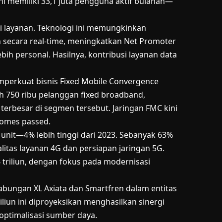
ni memiliki 33,1 juta pengguna aktif bulanan—
i layanan. Teknologi ini memungkinkan
 secara real-time, meningkatkan Net Promoter
ih personal. Hasilnya, kontribusi layanan data
emperkuat bisnis Fixed Mobile Convergence
h 750 ribu pelanggan fixed broadband,
erbesar di segmen tersebut. Jaringan FMC kini
homes passed.
64 unit—4% lebih tinggi dari 2023. Sebanyak 63%
alitas layanan 4G dan persiapan jaringan 5G.
 triliun, dengan fokus pada modernisasi
gabungan XL Axiata dan Smartfren dalam entitas
liun ini diproyeksikan menghasilkan sinergi
 optimalisasi sumber daya.