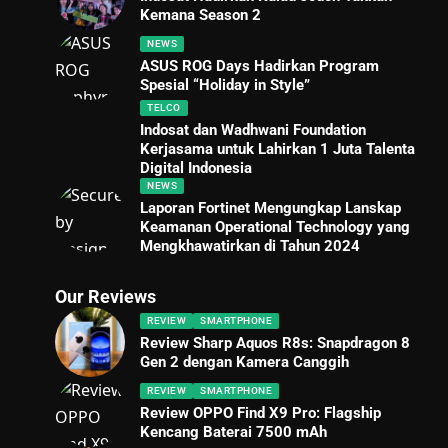
Kemana Season 2
NEWS
ASUS ROG Days Hadirkan Program
Spesial “Holiday in Style”
TELCO
Indosat dan Wadhwani Foundation
Kerjasama untuk Lahirkan 1 Juta Talenta
Digital Indonesia
NEWS
Laporan Fortinet Mengungkap Lanskap
Keamanan Operational Technology yang
Mengkhawatirkan di Tahun 2024
Our Reviews
REVIEW
SMARTPHONE
Review Sharp Aquos R8s: Snapdragon 8
Gen 2 dengan Kamera Canggih
REVIEW
SMARTPHONE
Review OPPO Find X9 Pro: Flagship
Kencang Baterai 7500 mAh