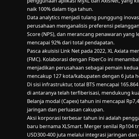
penggunaan aplikasi MyXL dan AxisNet, yang ki
naik 100% dalam tiga tahun.
Data analytics menjadi tulang punggung inovas
perusahaan menganalisis preferensi pelanggan
Score (NPS), dan merancang penawaran yang leb
mencapai 92% dari total pendapatan.
Pasca akuisisi Link Net pada 2022, XL Axiata m
(FMC). Kolaborasi dengan FiberCo ini menamba
menjadikan perusahaan sebagai pemain kedua t
mencakup 127 kota/kabupaten dengan 6 juta 
Di sisi infrastruktur, total BTS mencapai 165.8
di antaranya telah terfiberisasi, mendukung ku
Belanja modal (Capex) tahun ini mencapai Rp7,4
jaringan dan perluasan cakupan.
Aksi korporasi terbesar tahun ini adalah peng
baru bernama XLSmart. Merger senilai Rp104 tri
USD300-400 juta melalui integrasi jaringan dan