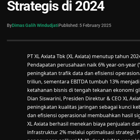
Strategis di 2024
By
Dimas Galih Windudjati
Published: 5 February 2025
PT XL Axiata Tbk (XL Axiata) menutup tahun 20
Pendapatan perusahaan naik 6% year-on-year (Y
peningkatan trafik data dan efisiensi operasio
triliun, sementara EBITDA tumbuh 13% menjadi 
ketahanan bisnis di tengah tekanan ekonomi gl
Dian Siswarini, Presiden Direktur & CEO XL Axia
peningkatan kualitas jaringan sebagai kunci ke
dan efisiensi operasional membuahkan hasil sign
XL Axiata berhasil menekan biaya penjualan da
infrastruktur 2% melalui optimalisasi strategi