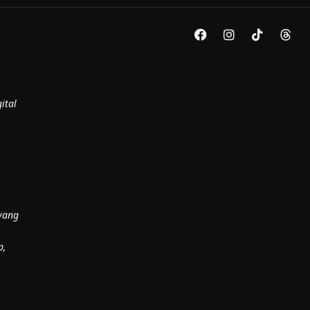
ital
yang
p,