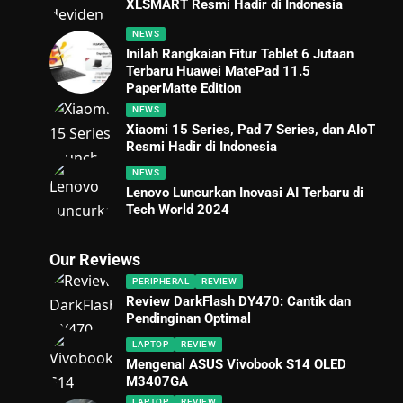
XLSMART Resmi Hadir di Indonesia
NEWS
Inilah Rangkaian Fitur Tablet 6 Jutaan
Terbaru Huawei MatePad 11.5
PaperMatte Edition
NEWS
Xiaomi 15 Series, Pad 7 Series, dan AIoT
Resmi Hadir di Indonesia
NEWS
Lenovo Luncurkan Inovasi AI Terbaru di
Tech World 2024
Our Reviews
PERIPHERAL
REVIEW
Review DarkFlash DY470: Cantik dan
Pendinginan Optimal
LAPTOP
REVIEW
Mengenal ASUS Vivobook S14 OLED
M3407GA
LAPTOP
REVIEW