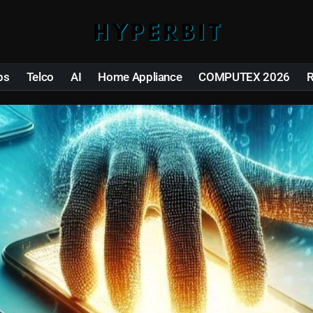
ps
Telco
AI
Home Appliance
COMPUTEX 2026