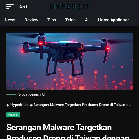
Aa
News
Review
Tips
Telco
AI
Home Appliance
Dibuat dengan AI
◉ Hyperbit.id ◉
Serangan Malware Targetkan Produsen Drone di Taiwan dengan Teknik Side-Loading DLL
NEWS
Serangan Malware Targetkan
Produsen Drone di Taiwan dengan