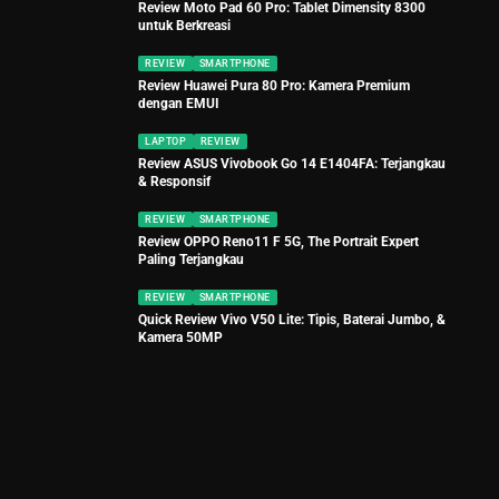
REVIEW
TABLET
Review Moto Pad 60 Pro: Tablet Dimensity 8300
untuk Berkreasi
REVIEW
SMARTPHONE
Review Huawei Pura 80 Pro: Kamera Premium
dengan EMUI
LAPTOP
REVIEW
Review ASUS Vivobook Go 14 E1404FA: Terjangkau
& Responsif
REVIEW
SMARTPHONE
Review OPPO Reno11 F 5G, The Portrait Expert
Paling Terjangkau
REVIEW
SMARTPHONE
Quick Review Vivo V50 Lite: Tipis, Baterai Jumbo, &
Kamera 50MP