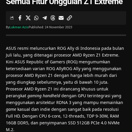
Semua Fitur Unggulan Z1 Extreme
By
Lukman Azis
Published: 24 November 2023
ASUS resmi meluncurkan ROG Ally di Indonesia pada bulan
Juli lalu, yang ditenagai prosesor AMD Ryzen Z1 Extreme.
Kini ASUS Republic of Gamers (ROG) mengumumkan
ketersediaan varian ROG Ally
ROG Ally
yang menggunakan
prosesor AMD Ryzen Z1 dengan harga lebih murah dari
yang diungkap sebelumnya, yaitu di bawah 10 juta.
Prosesor AMD Ryzen Z1 ini dirancang khusus untuk
perangkat
gaming handheld
dengan GPU terintegrasi yang
menggunakan arsitektur RDNA 3 yang mampu memainkan
game
kasual dan indie dengan sangat baik pada resolusi
Full HD. Dengan CPU 6-core, 12-threads, TDP 9-30W, RAM
16GB DDR5, dan penyimpanan SSD 512GB PCIe 4.0 NVMe
M.2.