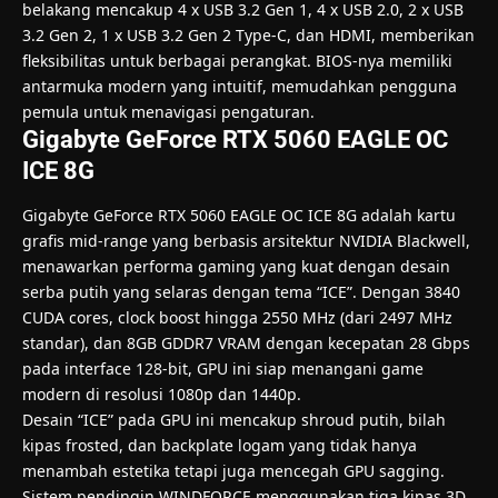
belakang mencakup 4 x USB 3.2 Gen 1, 4 x USB 2.0, 2 x USB
3.2 Gen 2, 1 x USB 3.2 Gen 2 Type-C, dan HDMI, memberikan
fleksibilitas untuk berbagai perangkat. BIOS-nya memiliki
antarmuka modern yang intuitif, memudahkan pengguna
pemula untuk menavigasi pengaturan.
Gigabyte GeForce RTX 5060 EAGLE OC
ICE 8G
Gigabyte GeForce RTX 5060 EAGLE OC ICE 8G adalah kartu
grafis mid-range yang berbasis arsitektur NVIDIA Blackwell,
menawarkan performa gaming yang kuat dengan desain
serba putih yang selaras dengan tema “ICE”. Dengan 3840
CUDA cores, clock boost hingga 2550 MHz (dari 2497 MHz
standar), dan 8GB GDDR7 VRAM dengan kecepatan 28 Gbps
pada interface 128-bit, GPU ini siap menangani game
modern di resolusi 1080p dan 1440p.
Desain “ICE” pada GPU ini mencakup shroud putih, bilah
kipas frosted, dan backplate logam yang tidak hanya
menambah estetika tetapi juga mencegah GPU sagging.
Sistem pendingin WINDFORCE menggunakan tiga kipas 3D