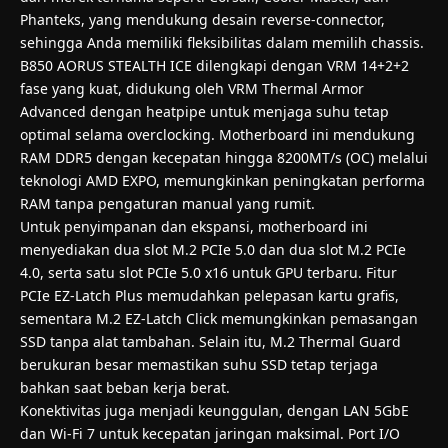
Phanteks, yang mendukung desain reverse-connector,
sehingga Anda memiliki fleksibilitas dalam memilih chassis.
B850 AORUS STEALTH ICE dilengkapi dengan VRM 14+2+2
fase yang kuat, didukung oleh VRM Thermal Armor
Advanced dengan heatpipe untuk menjaga suhu tetap
optimal selama overclocking. Motherboard ini mendukung
RAM DDR5 dengan kecepatan hingga 8200MT/s (OC) melalui
teknologi AMD EXPO, memungkinkan peningkatan performa
RAM tanpa pengaturan manual yang rumit.
Untuk penyimpanan dan ekspansi, motherboard ini
menyediakan dua slot M.2 PCIe 5.0 dan dua slot M.2 PCIe
4.0, serta satu slot PCIe 5.0 x16 untuk GPU terbaru. Fitur
PCIe EZ-Latch Plus memudahkan pelepasan kartu grafis,
sementara M.2 EZ-Latch Click memungkinkan pemasangan
SSD tanpa alat tambahan. Selain itu, M.2 Thermal Guard
berukuran besar memastikan suhu SSD tetap terjaga
bahkan saat beban kerja berat.
Konektivitas juga menjadi keunggulan, dengan LAN 5GbE
dan Wi-Fi 7 untuk kecepatan jaringan maksimal. Port I/O