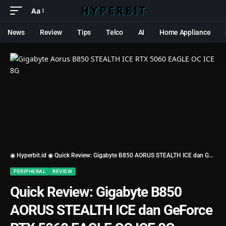
Aa
News
Review
Tips
Telco
AI
Home Appliance
◉ Hyperbit.id ◉
Quick Review: Gigabyte B850 AORUS STEALTH ICE dan GeForce RTX 5060 EAGLE OC ICE 8G
PERIPHERAL
REVIEW
Quick Review: Gigabyte B850
AORUS STEALTH ICE dan GeForce