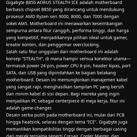
Gigabyte B850 AORUS STEALTH ICE adalah motherboard
berbasis chipset B850 yang dirancang untuk mendukung
prosesor AMD Ryzen seri 9000, 8000, dan 7000 dengan
soket AM5. Motherboard ini menawarkan keseimbangan
sempurna antara fitur canggih, performa tinggi, dan harga
yang kompetitif, menjadikannya pilihan ideal untuk gamer,
kreator konten, dan penggemar overclocking.
Salah satu fitur unggulan dari motherboard ini adalah
konsep “STEALTH”, di mana hampir semua konektor utama—
termasuk power 24-pin, power CPU 8-pin, header kipas, port
SATA, dan USB yang dipindahkan ke bagian belakang
motherboard. Desain ini memungkinkan manajemen kabel
yang sangat rapi, menghasilkan tampilan PC yang bersih
dan minim kabel di sisi depan. Bagi mereka yang ingin
menjadikan PC sebagai centerpiece di meja kerja, fitur ini
adalah game-changer.
Desain serba putih pada motherboard ini, mulai dari PCB
hingga heatsink, selaras dengan tema “ICE”. Gigabyte juga
memastikan kompatibilitas tinggi dengan berbagai casing
dari merek ternama seperti Corsair, Cooler Master, dan