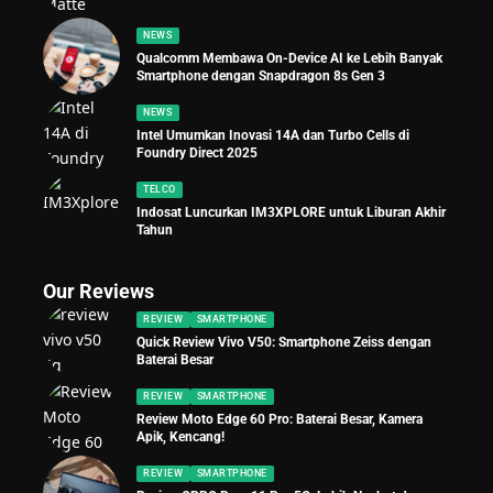
NEWS
Qualcomm Membawa On-Device AI ke Lebih Banyak
Smartphone dengan Snapdragon 8s Gen 3
NEWS
Intel Umumkan Inovasi 14A dan Turbo Cells di
Foundry Direct 2025
TELCO
Indosat Luncurkan IM3XPLORE untuk Liburan Akhir
Tahun
Our Reviews
REVIEW
SMARTPHONE
Quick Review Vivo V50: Smartphone Zeiss dengan
Baterai Besar
REVIEW
SMARTPHONE
Review Moto Edge 60 Pro: Baterai Besar, Kamera
Apik, Kencang!
REVIEW
SMARTPHONE