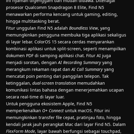
ini nyaman digenggam dan mudah dibawa. Ditenagai
prosesor Qualcomm Snapdragon 8 Elite, Find N5
menawarkan performa kencang untuk gaming, editing,
hingga multitasking berat.
Fitur unggulan Find N5 adalah
Boundless View
, yang
memungkinkan pengguna membuka tiga aplikasi sekaligus
di layar lebar. ColorOS 15 secara cerdas menyarankan
kombinasi aplikasi untuk split-screen, seperti menampilkan
dokumen PDF di samping aplikasi chat. Fitur AI juga
menjadi sorotan, dengan
AI Recording Summary
yang
merangkum rekaman rapat dan
AI Call Summary
yang
mencatat poin penting dari panggilan telepon. Tak
ketinggalan,
dual-screen translation
memudahkan
komunikasi lintas bahasa dengan menerjemahkan ucapan
secara real-time di layar luar.
Untuk pengguna ekosistem Apple, Find N5
memperkenalkan
O+ Connect
untuk macOS. Fitur ini
memungkinkan transfer file cepat, pratinjau foto, hingga
kendali jarak jauh perangkat Mac dari layar Find N5. Dalam
FlexForm Mode
, layar bawah berfungsi sebagai touchpad,