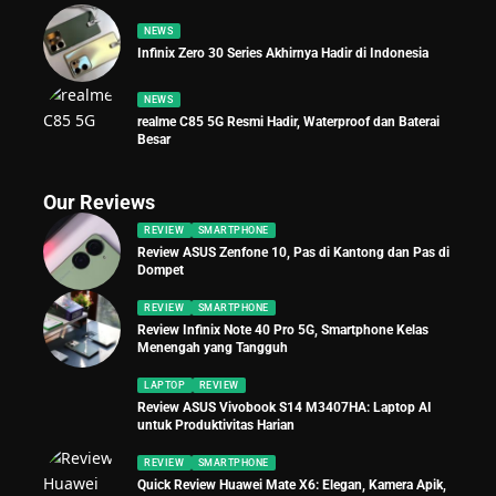
NEWS
Infinix Zero 30 Series Akhirnya Hadir di Indonesia
NEWS
realme C85 5G Resmi Hadir, Waterproof dan Baterai
Besar
Our Reviews
REVIEW
SMARTPHONE
Review ASUS Zenfone 10, Pas di Kantong dan Pas di
Dompet
REVIEW
SMARTPHONE
Review Infinix Note 40 Pro 5G, Smartphone Kelas
Menengah yang Tangguh
LAPTOP
REVIEW
Review ASUS Vivobook S14 M3407HA: Laptop AI
untuk Produktivitas Harian
REVIEW
SMARTPHONE
Quick Review Huawei Mate X6: Elegan, Kamera Apik,