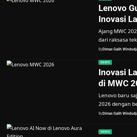
Lenovo G
Inovasi L
Ajang MWC 2026
dari raksasa t
By
Dimas Galih Windudja
NEWS
Inovasi L
di MWC 2
Lenovo baru sa
2026 dengan be
By
Dimas Galih Windudja
NEWS