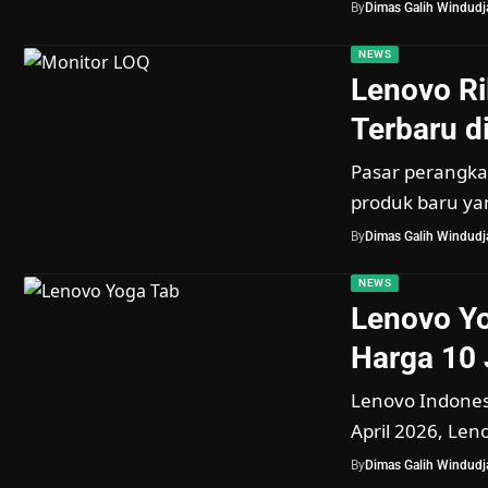
By
Dimas Galih Windudja
NEWS
Lenovo Ri
Terbaru d
Pasar perangkat
produk baru ya
By
Dimas Galih Windudja
NEWS
Lenovo Yo
Harga 10 
Lenovo Indonesi
April 2026, Le
By
Dimas Galih Windudja