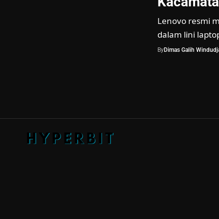
Kacamata
Lenovo resmi m
dalam lini lapt
By
Dimas Galih Windudja