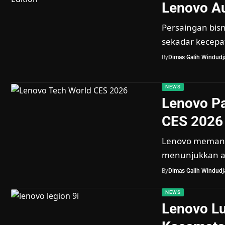
Lenovo Au
Persaingan bisni
sekadar kecepat
By
Dimas Galih Windudja
NEWS
Lenovo Pa
CES 2026
Lenovo memanf
menunjukkan a
By
Dimas Galih Windudja
NEWS
Lenovo Lu