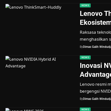
NEWS
Lenovo Th
Ekosistem
Raksasa teknolo
menghasilkan 
By
Dimas Galih Windudja
NEWS
Inovasi N
Advantage
Lenovo resmi m
bergengsi NVID
By
Dimas Galih Windudja
NEWS