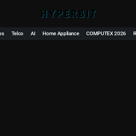
ps
Telco
AI
Home Appliance
COMPUTEX 2026