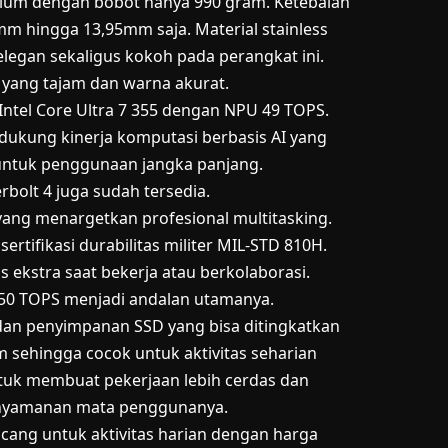
emium dengan bobot hanya 990 gram. Ketebalan
7mm hingga 13,95mm saja. Material stainless
legan sekaligus kokoh pada perangkat ini.
 yang tajam dan warna akurat.
ntel Core Ultra 7 355 dengan NPU 49 TOPS.
kung kinerja komputasi berbasis AI yang
 untuk penggunaan jangka panjang.
rbolt 4 juga sudah tersedia.
 yang menargetkan profesional multitasking.
ertifikasi durabilitas militer MIL-STD 810H.
as ekstra saat bekerja atau berkolaborasi.
 50 TOPS menjadi andalan utamanya.
dan penyimpanan SSD yang bisa ditingkatkan
m sehingga cocok untuk aktivitas seharian
 untuk membuat pekerjaan lebih cerdas dan
 kenyamanan mata penggunanya.
ancang untuk aktivitas harian dengan harga