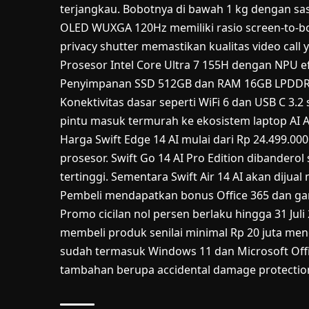
terjangkau. Bobotnya di bawah 1 kg dengan sas
OLED WUXGA 120Hz memiliki rasio screen-to-
privacy shutter memastikan kualitas video call 
Prosesor Intel Core Ultra 7 155H dengan NPU ef
Penyimpanan SSD 512GB dan RAM 16GB LPDDR5
Konektivitas dasar seperti WiFi 6 dan USB C 3.2
pintu masuk termurah ke ekosistem laptop AI A
Harga Swift Edge 14 AI mulai dari Rp 24.499.00
prosesor. Swift Go 14 AI Pro Edition dibanderol
tertinggi. Sementara Swift Air 14 AI akan dijual
Pembeli mendapatkan bonus Office 365 dan gar
Promo cicilan nol persen berlaku hingga 31 Jul
membeli produk senilai minimal Rp 20 juta mend
sudah termasuk Windows 11 dan Microsoft Off
tambahan berupa accidental damage protection