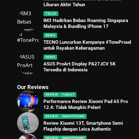
Liburan Akhir Tahun
TELCO
IM3 Hadirkan Bebas Roaming Singapura
Malaysia & Bundling iPhone 17
NEWS
TECNO Luncurkan Kampanye #ToneProud
untuk Rayakan Keberagaman
NEWS
ASUS ProArt Display PA27JCV 5K
Tersedia di Indonesia
Our Reviews
REVIEW
TABLET
Performance Review Xiaomi Pad 6S Pro
12.4: Tidak Mungkin Pelan!
REVIEW
SMARTPHONE
Review Xiaomi 13T, Smartphone Semi
Flagship dengan Leica Authentic
REVIEW
SMARTPHONE