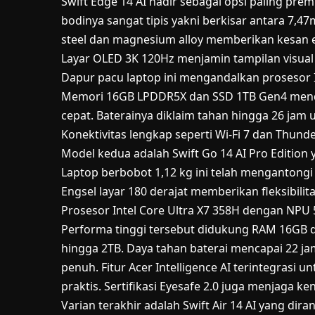
Swift Edge 14 AI hadir sebagai opsi paling pr
bodinya sangat tipis yakni berkisar antara 7,4
steel dan magnesium alloy memberikan kesan e
Layar OLED 3K 120Hz menjamin tampilan visual
Dapur pacu laptop ini mengandalkan prosesor I
Memori 16GB LPDDR5X dan SSD 1TB Gen4 mendu
cepat. Baterainya diklaim tahan hingga 26 jam
Konektivitas lengkap seperti Wi-Fi 7 dan Thunde
Model kedua adalah Swift Go 14 AI Pro Edition
Laptop berbobot 1,12 kg ini telah mengantongi s
Engsel layar 180 derajat memberikan fleksibilit
Prosesor Intel Core Ultra X7 358H dengan NPU
Performa tinggi tersebut didukung RAM 16GB 
hingga 2TB. Daya tahan baterai mencapai 22 ja
penuh. Fitur Acer Intelligence AI terintegrasi
praktis. Sertifikasi Eyesafe 2.0 juga menjaga
Varian terakhir adalah Swift Air 14 AI yang dir