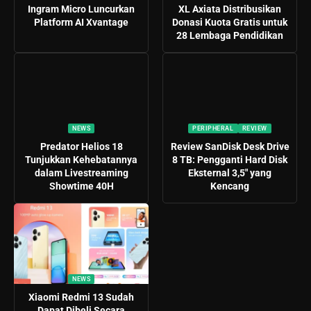
Ingram Micro Luncurkan
XL Axiata Distribusikan
Platform AI Xvantage
Donasi Kuota Gratis untuk
28 Lembaga Pendidikan
NEWS
PERIPHERAL
REVIEW
Predator Helios 18
Review SanDisk Desk Drive
Tunjukkan Kehebatannya
8 TB: Pengganti Hard Disk
dalam Livestreaming
Eksternal 3,5″ yang
Showtime 40H
Kencang
NEWS
Xiaomi Redmi 13 Sudah
Dapat Dibeli Secara