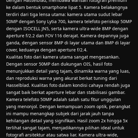
dengan Hasselblad, membawa warisan fotografi premium
ke dalam bentuk smartphone lipat 5. Kamera belakangnya
terdiri dari tiga lensa utama: kamera utama sudut lebar
50MP dengan Sony Lytia 700, kamera telefoto periskop 50MP
dengan ISOCELL JN5, serta kamera ultra-wide 8MP dengan
aperture f/2.2 dan FOV 116 derajat. Kamera depannya juga
ganda, dengan sensor 8MP di layar utama dan 8MP di layar
cover, keduanya dengan aperture f/2.4.
Kualitas foto dari kamera utama sangat mengesankan.
Dengan sensor 50MP dan dukungan OIS, hasil foto
menunjukkan detail yang tajam, dinamika warna yang luas,
dan reproduksi warna yang akurat berkat tuning dari
Hasselblad. Kualitas foto dalam kondisi cahaya rendah juga
sangat baik berkat aperture lebar dan stabilisasi gambar.
Kamera telefoto 50MP adalah salah satu fitur unggulan
yang menonjol. Dengan kemampuan zoom optik, perangkat
ini mampu menangkap subjek dari jarak jauh tanpa
kehilangan detail yang signifikan. Hasil zoom 2x hingga 5x
terlihat sangat tajam, menjadikannya pilihan ideal untuk
fotografi arsitektur atau satwa liar. Kamera ultra-wide,