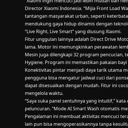
“Xiaomi ingin mencuci jadi lebih mudah dan he
Director Xiaomi Indonesia. “Mijia Front Load 
tantangan masyarakat urban, seperti keterbata
mendukung gaya hidup dinamis dengan teknolog
“Live Right, Live Smart” yang diusung Xiaomi.
Fitur unggulan lainnya adalah Direct Drive Mo
lama. Motor ini memungkinkan perawatan lembu
Mesin juga dilengkapi 32 program pencucian, 
Hygiene. Program ini memastikan pakaian bayi a
Konektivitas pintar menjadi daya tarik utama me
pengguna bisa mengatur jadwal cuci dari ponsel
dapat disesuaikan dengan mudah. Fitur ini coco
mengelola waktu.
“Saya suka panel sentuhnya yang intuitif,” kata 
peluncuran. “Mode
AI
Smart Wash otomatis meny
Pengalaman ini membuat aktivitas mencuci ter
lain pun bisa mengoperasikannya tanpa kesulit