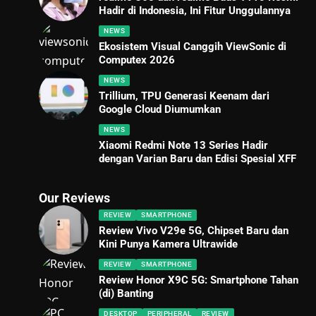
Hadir di Indonesia, Ini Fitur Unggulannya
NEWS
Ekosistem Visual Canggih ViewSonic di
Computex 2026
NEWS
Trillium, TPU Generasi Keenam dari
Google Cloud Diumumkan
NEWS
Xiaomi Redmi Note 13 Series Hadir
dengan Varian Baru dan Edisi Spesial XFF
Our Reviews
REVIEW
SMARTPHONE
Review Vivo V29e 5G, Chipset Baru dan
Kini Punya Kamera Ultrawide
REVIEW
SMARTPHONE
Review Honor X9C 5G: Smartphone Tahan
(di) Banting
DESKTOP
PERIPHERAL
REVIEW