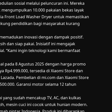
dulian sosial melalui peluncuran ini. Mereka
uk mengumpulkan 10.000 pakaian bekas layak
ijia Front Load Washer Dryer untuk memastikan
ukung pendidikan bagi masyarakat kurang
k memadukan inovasi dengan dampak positif.
h dan siap pakai. Inisiatif ini mengajak
ial. “Kami ingin teknologi kami bermanfaat
jual pada 8 Agustus 2025 dengan harga promo
a Rp4.999.000, tersedia di Xiaomi Store dan
n Lazada. Pembelian di mi.com dan Xiaomi Store
p500.000. Garansi motor selama 12 tahun
mi yang sudah mencakup TV, AC, dan kulkas
gih, mesin cuci ini cocok untuk hunian modern.
mah pintar Indonesia. Produk ini diharapkan