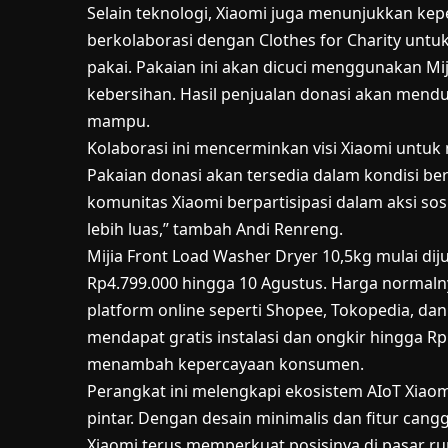
Selain teknologi, Xiaomi juga menunjukkan kepe
berkolaborasi dengan Clothes for Charity unt
pakai. Pakaian ini akan dicuci menggunakan M
kebersihan. Hasil penjualan donasi akan mend
mampu.
Kolaborasi ini mencerminkan visi Xiaomi untu
Pakaian donasi akan tersedia dalam kondisi bersi
komunitas Xiaomi berpartisipasi dalam aksi sos
lebih luas,” tambah Andi Renreng.
Mijia Front Load Washer Dryer 10,5kg mulai di
Rp4.799.000 hingga 10 Agustus. Harga normalny
platform online seperti Shopee, Tokopedia, da
mendapat gratis instalasi dan ongkir hingga R
menambah kepercayaan konsumen.
Perangkat ini melengkapi ekosistem AIoT Xiao
pintar. Dengan desain minimalis dan fitur cang
Xiaomi terus memperkuat posisinya di pasar ru