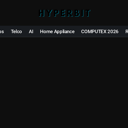
ps
Telco
AI
Home Appliance
COMPUTEX 2026