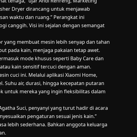
mat tenaga,” ujar Andi Renreng, Marketing
Washer Dryer dirancang untuk menjawab
san waktu dan ruang.” Perangkat ini
i canggih. Visi ini sejalan dengan semangat
tor yang membuat mesin lebih senyap dan tahan
t pada kain, menjaga pakaian tetap awet.
termasuk mode khusus seperti Baby Care dan
tau kain sensitif tercuci dengan aman.
sin cuci ini. Melalui aplikasi Xiaomi Home,
. Suhu air, durasi, hingga kecepatan putaran
k untuk mereka yang ingin fleksibilitas dalam
Agatha Suci, penyanyi yang turut hadir di acara
esuaikan pengaturan sesuai jenis kain.”
asa lebih sederhana. Bahkan anggota keluarga
an.