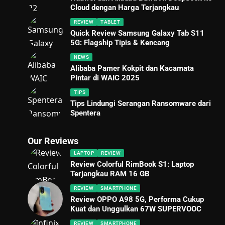
Cloud dengan Harga Terjangkau
REVIEW
TABLET
Quick Review Samsung Galaxy Tab S11
5G: Flagship Tipis & Kencang
NEWS
Alibaba Pamer Kokpit dan Kacamata
Pintar di WAIC 2025
TIPS
Tips Lindungi Serangan Ransomware dari
Spentera
Our Reviews
LAPTOP
REVIEW
Review Colorful RimBook S1: Laptop
Terjangkau RAM 16 GB
REVIEW
SMARTPHONE
Review OPPO A98 5G, Performa Cukup
Kuat dan Unggulkan 67W SUPERVOOC
REVIEW
SMARTPHONE