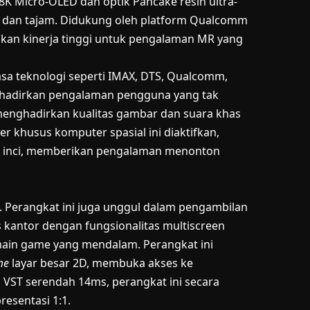
8K Micro-OLED dan optik Pancake resin ultra-
il dan tajam. Didukung oleh platform Qualcomm
kan kinerja tinggi untuk pengalaman MR yang
sa teknologi seperti IMAX, DTS, Qualcomm,
ghadirkan pengalaman pengguna yang tak
menghadirkan kualitas gambar dan suara khas
r khusus komputer spasial ini diaktifkan,
00 inci, memberikan pengalaman menonton
n. Perangkat ini juga unggul dalam pengambilan
as kantor dengan fungsionalitas multiscreen
ain game yang mendalam. Perangkat ini
me
layar besar 2D, membuka akses ke
 VST serendah 14ms, perangkat ini secara
esentasi 1:1.