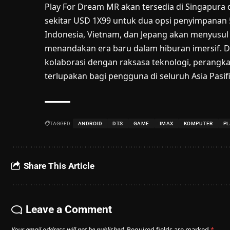
Play For Dream MR akan tersedia di Singapura
sekitar USD 1X99 untuk dua opsi penyimpanan 
Indonesia, Vietnam, dan Jepang akan menyusul 
menandakan era baru dalam hiburan imersif. 
kolaborasi dengan raksasa teknologi, perangk
terlupakan bagi pengguna di seluruh Asia Pasifi
TAGGED:
ANDROID
DTS
GAME
IMAX
KOMPUTER
PL
Share This Article
Leave a Comment
Your email address will not be published.
Required fields are marked
*