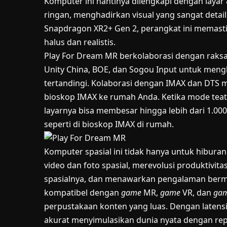
Komputer ini nantinya dilengkapi dengan layar 
ringan, menghadirkan visual yang sangat deta
Snapdragon XR2+ Gen 2, perangkat ini memasti
halus dan realistis.
Play For Dream MR berkolaborasi dengan raksa
Unity China, BOE, dan Sogou Input untuk men
tertandingi. Kolaborasi dengan IMAX dan DTS 
bioskop IMAX ke rumah Anda. Ketika mode teate
layarnya bisa membesar hingga lebih dari 1.0
seperti di bioskop IMAX di rumah.
Komputer spasial ini tidak hanya untuk hibura
video dan foto spasial, merevolusi produktivit
spasialnya, dan menawarkan pengalaman berm
kompatibel dengan
game
MR,
game
VR, dan
ga
perpustakaan konten yang luas. Dengan latensi
akurat menyimulasikan dunia nyata dengan repr