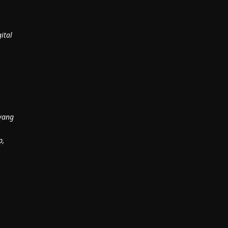
ital
yang
p,