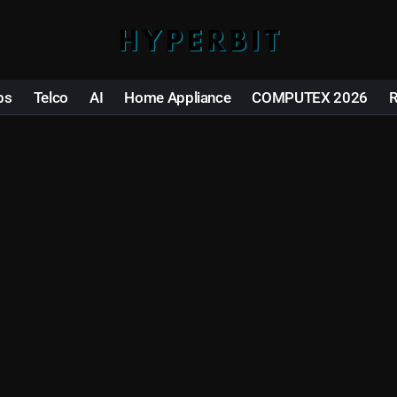
ps
Telco
AI
Home Appliance
COMPUTEX 2026