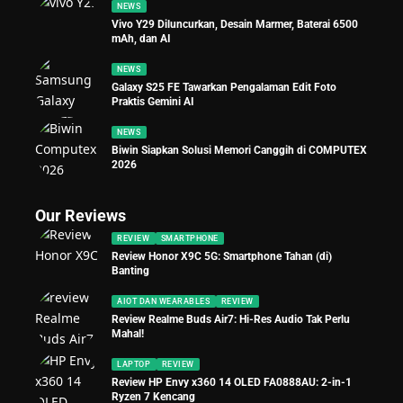
NEWS
Vivo Y29 Diluncurkan, Desain Marmer, Baterai 6500
mAh, dan AI
NEWS
Galaxy S25 FE Tawarkan Pengalaman Edit Foto
Praktis Gemini AI
NEWS
Biwin Siapkan Solusi Memori Canggih di COMPUTEX
2026
Our Reviews
REVIEW
SMARTPHONE
Review Honor X9C 5G: Smartphone Tahan (di)
Banting
AIOT DAN WEARABLES
REVIEW
Review Realme Buds Air7: Hi-Res Audio Tak Perlu
Mahal!
LAPTOP
REVIEW
Review HP Envy x360 14 OLED FA0888AU: 2-in-1
Ryzen 7 Kencang