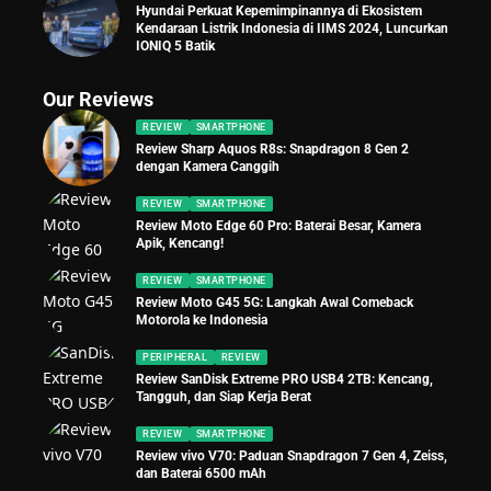
Hyundai Perkuat Kepemimpinannya di Ekosistem
Kendaraan Listrik Indonesia di IIMS 2024, Luncurkan
IONIQ 5 Batik
Our Reviews
REVIEW
SMARTPHONE
Review Sharp Aquos R8s: Snapdragon 8 Gen 2
dengan Kamera Canggih
REVIEW
SMARTPHONE
Review Moto Edge 60 Pro: Baterai Besar, Kamera
Apik, Kencang!
REVIEW
SMARTPHONE
Review Moto G45 5G: Langkah Awal Comeback
Motorola ke Indonesia
PERIPHERAL
REVIEW
Review SanDisk Extreme PRO USB4 2TB: Kencang,
Tangguh, dan Siap Kerja Berat
REVIEW
SMARTPHONE
Review vivo V70: Paduan Snapdragon 7 Gen 4, Zeiss,
dan Baterai 6500 mAh