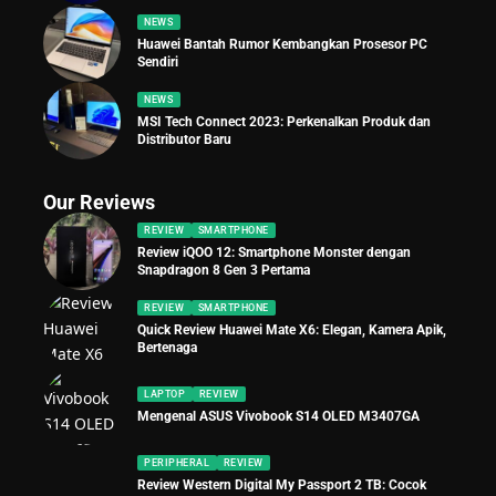
NEWS
Huawei Bantah Rumor Kembangkan Prosesor PC
Sendiri
NEWS
MSI Tech Connect 2023: Perkenalkan Produk dan
Distributor Baru
Our Reviews
REVIEW
SMARTPHONE
Review iQOO 12: Smartphone Monster dengan
Snapdragon 8 Gen 3 Pertama
REVIEW
SMARTPHONE
Quick Review Huawei Mate X6: Elegan, Kamera Apik,
Bertenaga
LAPTOP
REVIEW
Mengenal ASUS Vivobook S14 OLED M3407GA
PERIPHERAL
REVIEW
Review Western Digital My Passport 2 TB: Cocok