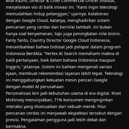
Bilal Kazmi, Director & Chief Commercial Officer Indosat,
menjelaskan visi di balik inovasi ini. “Kami ingin teknologi
memudahkan hidup pelanggan,” ujarnya. Kolaborasi
dengan Google Cloud, katanya, menghadirkan sistem
pencarian yang cerdas dan bernilai tambah. Ini bukan
hanya soal kenyamanan, tapi juga peningkatan nilai bisnis.
Fanly Tanto, Country Director Google Cloud Indonesia,
menambahkan bahwa Indosat jadi pelopor dalam program
Indonesia BerdAIa. “Vertex AI Search memahami makna di
balik pertanyaan, baik dalam bahasa Indonesia maupun
Inggris,” jelasnya. Sistem ini bahkan mengenali variasi
ejaan, membuat rekomendasi layanan lebih tepat. Teknologi
ini menggabungkan kekuatan mesin pencari Google
dengan model AI perusahaan.
Personalisasi kini jadi kebutuhan utama di era digital. Riset
McKinsey menunjukkan, 71% konsumen menginginkan
interaksi yang disesuaikan dari sebuah merek. Fitur
pencarian cerdas ini menjawab ekspektasi tersebut dengan
presisi. Pengalaman pengguna jadi lebih dekat dan
bermakna.