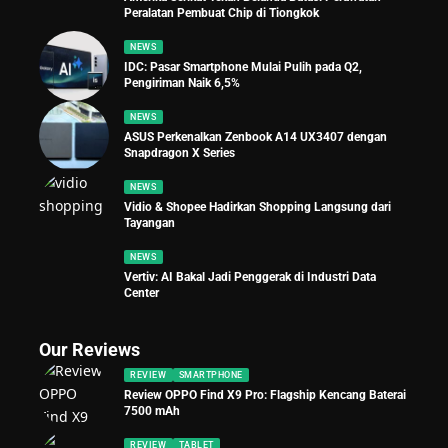
Peralatan Pembuat Chip di Tiongkok
NEWS
IDC: Pasar Smartphone Mulai Pulih pada Q2,
Pengiriman Naik 6,5%
NEWS
ASUS Perkenalkan Zenbook A14 UX3407 dengan
Snapdragon X Series
NEWS
Vidio & Shopee Hadirkan Shopping Langsung dari
Tayangan
NEWS
Vertiv: AI Bakal Jadi Penggerak di Industri Data
Center
Our Reviews
REVIEW
SMARTPHONE
Review OPPO Find X9 Pro: Flagship Kencang Baterai
7500 mAh
REVIEW
TABLET