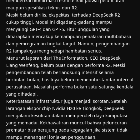
memberikan konfirmasi resmi terkait jadwal peluncuran
maupun spesifikasi teknis dari R2.
Meski belum dirilis, ekspektasi terhadap DeepSeek-R2
cukup tinggi. Model ini digadang-gadang mampu
menyaingi GPT-4 dan GPT-5. Fitur unggulan yang
diharapkan mencakup kemampuan penalaran multibahasa
dan pemrograman tingkat lanjut. Namun, pengembangan
R2 tampaknya menghadapi hambatan serius.
Menurut laporan dari The Information, CEO DeepSeek,
Liang Wenfeng, belum puas dengan performa R2. Meski
pengembangan telah berlangsung intensif selama
berbulan-bulan, hasilnya belum memenuhi standar internal
perusahaan. Masalah performa bukan satu-satunya kendala
yang dihadapi.
Keterbatasan infrastruktur juga menjadi sorotan. Setelah
larangan ekspor chip Nvidia H20 ke Tiongkok, DeepSeek
mengalami kesulitan dalam memperoleh daya komputasi
yang memadai. Kekhawatiran muncul bahwa peluncuran
prematur bisa berujung pada kegagalan jika sistem tidak
mampu menangani lonjakan penggunaan.