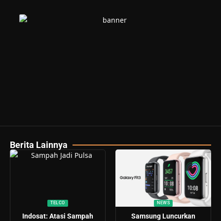
Berita Lainnya
TELCO
NEWS
Indosat: Atasi Sampah
Samsung Luncurkan