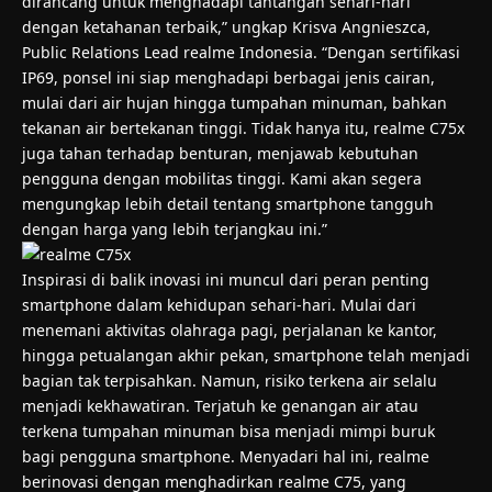
dirancang untuk menghadapi tantangan sehari-hari
dengan ketahanan terbaik,” ungkap Krisva Angnieszca,
Public Relations Lead realme Indonesia. “Dengan sertifikasi
IP69, ponsel ini siap menghadapi berbagai jenis cairan,
mulai dari air hujan hingga tumpahan minuman, bahkan
tekanan air bertekanan tinggi. Tidak hanya itu, realme C75x
juga tahan terhadap benturan, menjawab kebutuhan
pengguna dengan mobilitas tinggi. Kami akan segera
mengungkap lebih detail tentang smartphone tangguh
dengan harga yang lebih terjangkau ini.”
Inspirasi di balik inovasi ini muncul dari peran penting
smartphone dalam kehidupan sehari-hari. Mulai dari
menemani aktivitas olahraga pagi, perjalanan ke kantor,
hingga petualangan akhir pekan, smartphone telah menjadi
bagian tak terpisahkan. Namun, risiko terkena air selalu
menjadi kekhawatiran. Terjatuh ke genangan air atau
terkena tumpahan minuman bisa menjadi mimpi buruk
bagi pengguna smartphone. Menyadari hal ini, realme
berinovasi dengan menghadirkan realme C75, yang