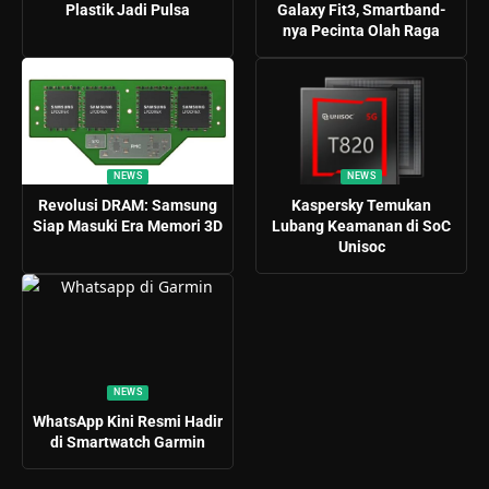
Plastik Jadi Pulsa
Galaxy Fit3, Smartband-
nya Pecinta Olah Raga
NEWS
NEWS
Revolusi DRAM: Samsung
Kaspersky Temukan
Siap Masuki Era Memori 3D
Lubang Keamanan di SoC
Unisoc
NEWS
WhatsApp Kini Resmi Hadir
di Smartwatch Garmin