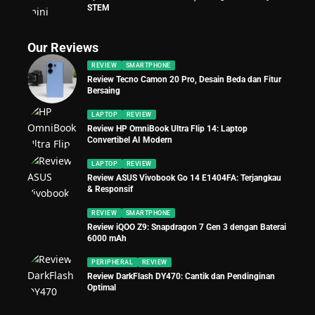
STEM
Our Reviews
REVIEW
SMARTPHONE
Review Tecno Camon 20 Pro, Desain Beda dan Fitur
Bersaing
LAPTOP
REVIEW
Review HP OmniBook Ultra Flip 14: Laptop
Convertibel AI Modern
LAPTOP
REVIEW
Review ASUS Vivobook Go 14 E1404FA: Terjangkau
& Responsif
REVIEW
SMARTPHONE
Review iQOO Z9: Snapdragon 7 Gen 3 dengan Baterai
6000 mAh
PERIPHERAL
REVIEW
Review DarkFlash DY470: Cantik dan Pendinginan
Optimal