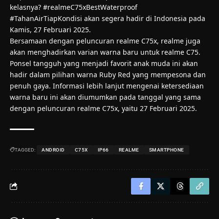
kelasnya? #realmeC75xBestWaterproof
#TahanAirTiapKondisi akan segera hadir di Indonesia pada
Kamis, 27 Februari 2025.
Bersamaan dengan peluncuran realme C75x, realme juga
akan menghadirkan varian warna baru untuk realme C75.
Ponsel tangguh yang menjadi favorit anak muda ini akan
hadir dalam pilihan warna Ruby Red yang mempesona dan
penuh gaya. Informasi lebih lanjut mengenai ketersediaan
warna baru ini akan diumumkan pada tanggal yang sama
dengan peluncuran realme C75x, yaitu 27 Februari 2025.
TAGGED:
ANDROID
C75X
IP66
REALME
SMARTPHONE