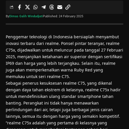
By
Dimas Galih Windudjati
Published: 24 February 2025
Penggemar teknologi di Indonesia bersiaplah menyambut
inovasi terbaru dari realme. Ponsel pintar teranyar, realme
C75x, dijadwalkan untuk meluncur pada tanggal 27 Februari
2025, menjanjikan ketahanan air superior dengan sertifikasi
IP69 dan harga yang lebih terjangkau. Selain itu, realme
juga akan memperkenalkan warna Ruby Red yang
memukau untuk seri realme C75.
Sebagai penerus kesuksesan realme C75, yang dikenal
dengan daya tahan ekstrem di kelasnya, realme C75x hadir
untuk mendefinisikan ulang standar smartphone tahan
banting. Perangkat ini tidak hanya menawarkan
perlindungan dari air, tetapi juga berbagai jenis cairan
lainnya, semua itu dengan harga yang semakin kompetitif.
“realme C75x adalah yang pertama di kelasnya yang