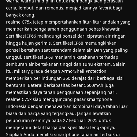
Warna-warna ini dipilih untuk membangkitkan perasaan
ceria, lembut, dan romantis, menjadikannya favorit bagi
banyak orang.
realme C75x tetap mempertahankan fitur-fitur andalan yang
memberikan pengalaman penggunaan bebas khawatir.
Sertifikasi IP66 melindungi ponsel dari cipratan air ringan
hingga hujan gerimis. Sertifikasi IP68 memungkinkan
ponsel bertahan saat terendam dalam air. Dan yang paling
unggul, sertifikasi IP69 menjamin ketahanan terhadap
semburan air bertekanan tinggi dan suhu ekstrem. Selain
itu, military grade dengan ArmorShell Protection
memberikan perlindungan 360 derajat dari berbagai sisi
benturan. Baterai berkapasitas besar 5600mAh juga
memastikan daya tahan penggunaan sepanjang hari.
realme C75x siap mengguncang pasar smartphone
Indonesia dengan menawarkan kombinasi daya tahan luar
biasa dan harga yang terjangkau. Jangan lewatkan
peluncuran resminya pada 27 Februari 2025 untuk
mengetahui detail harga dan spesifikasi lengkapnya.
Siapkah Anda memiliki smartphone tahan air terbaik di