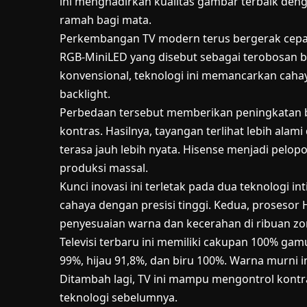
ini menghadirkan kualitas gambar terbaik denga
ramah bagi mata.
Perkembangan TV modern terus bergerak cepat, 
RGB-MiniLED yang disebut sebagai terobosan b
konvensional, teknologi ini memancarkan cahay
backlight.
Perbedaan tersebut memberikan peningkatan 
kontras. Hasilnya, tayangan terlihat lebih ala
terasa jauh lebih nyata. Hisense menjadi pel
produksi massal.
Kunci inovasi ini terletak pada dua teknologi 
cahaya dengan presisi tinggi. Kedua, prosesor
penyesuaian warna dan kecerahan di ribuan zon
Televisi terbaru ini memiliki cakupan 100% ga
99%, hijau 91,8%, dan biru 100%. Warna murni i
Ditambah lagi, TV ini mampu mengontrol kontr
teknologi sebelumnya.