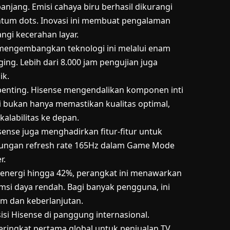
jang. Emisi cahaya biru berhasil dikurangi
antum dots. Inovasi ini membuat pengalaman
gi kecerahan layar.
 mengembangkan teknologi ini melalui enam
ging. Lebih dari 8.000 jam pengujian juga
ik.
i penting. Hisense mengendalikan komponen inti
i bukan hanya memastikan kualitas optimal,
kalabilitas ke depan.
isense juga menghadirkan fitur-fitur untuk
ngan refresh rate 165Hz dalam Game Mode
r.
i energi hingga 42%, perangkat ini menawarkan
umsi daya rendah. Bagi banyak pengguna, ini
um dan keberlanjutan.
si Hisense di panggung internasional.
ringkat pertama global untuk penjualan TV