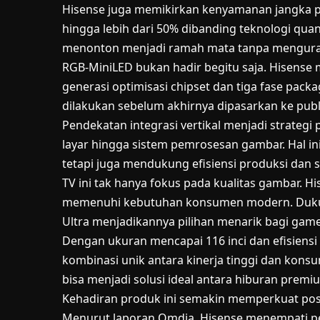
Hisense juga memikirkan kenyamanan jangka pan
hingga lebih dari 50% dibanding teknologi qu
menonton menjadi ramah mata tanpa menguran
RGB-MiniLED bukan hadir begitu saja. Hisense
generasi optimisasi chipset dan tiga fase packa
dilakukan sebelum akhirnya dipasarkan ke publ
Pendekatan integrasi vertikal menjadi strateg
layar hingga sistem pemrosesan gambar. Hal in
tetapi juga mendukung efisiensi produksi dan s
TV ini tak hanya fokus pada kualitas gambar. H
memenuhi kebutuhan konsumen modern. Duku
Ultra menjadikannya pilihan menarik bagi game
Dengan ukuran mencapai 116 inci dan efisiens
kombinasi unik antara kinerja tinggi dan kons
bisa menjadi solusi ideal antara hiburan premi
Kehadiran produk ini semakin memperkuat posi
Menurut laporan Omdia, Hisense menempati pe