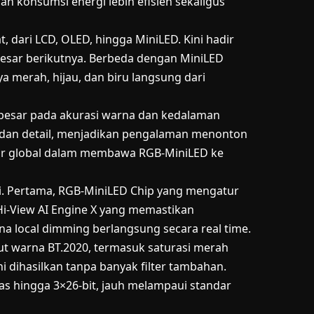
n konsumsi energi lebih efisien sekaligus
dari LCD, OLED, hingga MiniLED. Kini hadir
esar berikutnya. Berbeda dengan MiniLED
a merah, hijau, dan biru langsung dari
besar pada akurasi warna dan kedalaman
mi dan detail, menjadikan pengalaman menonton
opor global dalam membawa RGB-MiniLED ke
inti. Pertama, RGB-MiniLED Chip yang mengatur
 Hi-View AI Engine X yang memastikan
a local dimming berlangsung secara real time.
mut warna BT.2020, termasuk saturasi merah
ni dihasilkan tanpa banyak filter tambahan.
as hingga 3×26-bit, jauh melampaui standar