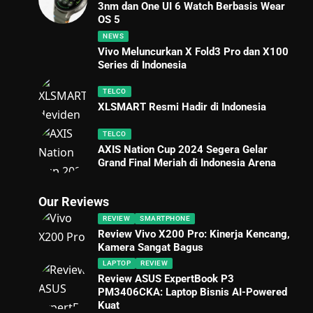
3nm dan One UI 6 Watch Berbasis Wear
OS 5
NEWS
Vivo Meluncurkan X Fold3 Pro dan X100
Series di Indonesia
TELCO
XLSMART Resmi Hadir di Indonesia
TELCO
AXIS Nation Cup 2024 Segera Gelar
Grand Final Meriah di Indonesia Arena
Our Reviews
REVIEW
SMARTPHONE
Review Vivo X200 Pro: Kinerja Kencang,
Kamera Sangat Bagus
LAPTOP
REVIEW
Review ASUS ExpertBook P3
PM3406CKA: Laptop Bisnis AI-Powered
Kuat