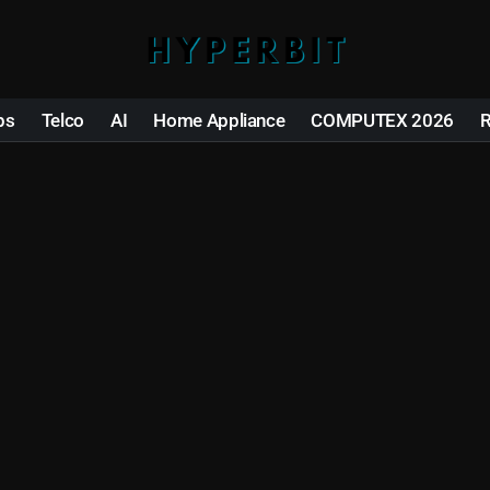
ps
Telco
AI
Home Appliance
COMPUTEX 2026