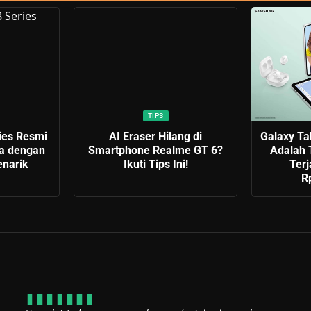
TIPS
ies Resmi
AI Eraser Hilang di
Galaxy Ta
sia dengan
Smartphone Realme GT 6?
Adalah 
narik
Ikuti Tips Ini!
Ter
R