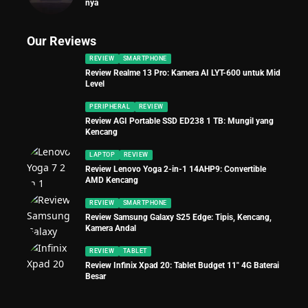
nya
Our Reviews
REVIEW
SMARTPHONE
Review Realme 13 Pro: Kamera AI LYT-600 untuk Mid
Level
PERIPHERAL
REVIEW
Review AGI Portable SSD ED238 1 TB: Mungil yang
Kencang
LAPTOP
REVIEW
Review Lenovo Yoga 2-in-1 14AHP9: Convertible
AMD Kencang
REVIEW
SMARTPHONE
Review Samsung Galaxy S25 Edge: Tipis, Kencang,
Kamera Andal
REVIEW
TABLET
Review Infinix Xpad 20: Tablet Budget 11″ 4G Baterai
Besar