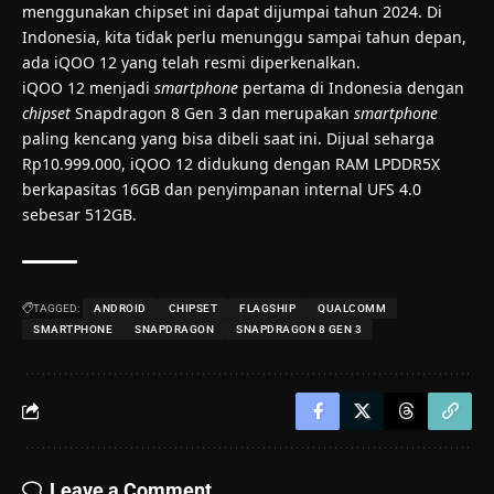
menggunakan chipset ini dapat dijumpai tahun 2024. Di
Indonesia, kita tidak perlu menunggu sampai tahun depan,
ada iQOO 12 yang telah resmi diperkenalkan.
iQOO 12
menjadi
smartphone
pertama di Indonesia dengan
chipset
Snapdragon 8 Gen 3 dan merupakan
smartphone
paling kencang yang bisa dibeli saat ini. Dijual seharga
Rp10.999.000, iQOO 12 didukung dengan RAM LPDDR5X
berkapasitas 16GB dan penyimpanan internal UFS 4.0
sebesar 512GB.
TAGGED:
ANDROID
CHIPSET
FLAGSHIP
QUALCOMM
SMARTPHONE
SNAPDRAGON
SNAPDRAGON 8 GEN 3
Leave a Comment