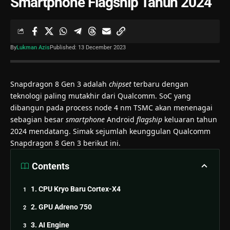
Smartphone Flagship Tahun 2024
By
Lukman Azis
Published: 13 December 2023
Snapdragon
8 Gen 3 adalah
chipset
terbaru dengan
teknologi paling mutakhir dari Qualcomm. SoC yang
dibangun pada process node 4 nm TSMC akan menenagai
sebagian besar
smartphone
Android
flagship
keluaran tahun
2024 mendatang. Simak sejumlah keunggulan
Qualcomm
Snapdragon 8 Gen 3
berikut ini.
Contents
1. CPU Kryo Baru Cortex-X4
2. GPU Adreno 750
3. AI Engine