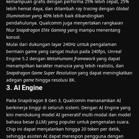
kemampuan grafis dengan performa 25% lebih cepat, 25%
lebih hemat daya, dan ditambah
ray tracing
dengan
Global
Illumination
yang 40% lebih baik dibandingkan
pendahulunya. Qualcomm juga menyertakan rangkaian
fitur
Snapdragon Elite Gaming
yang mampu menentang
konsol.
Mulai dari dukungan layar 240Hz untuk pengalaman
bermain game yang sangat mulus pada 240fps, Unreal
Engine 5.2 dengan
MetaHumans framework
yang dapat
menampilkan karakter manusia yang lebih realistis, dan
Snapdragon Game Super Resolution
yang dapat meningkatkan
adegan
game
hingga resolusi 8K.
3. AI Engine
Pada Snapdragon 8 Gen 3, Qualcomm menanamkan AI
berkinerja tinggi di seluruh sistem. Dengan AI Engine yang
kini mendukung model AI generatif multi-modal dan model
bahasa besar (LLM) yang populer untuk pengenalan suara.
Chip ini dapat menjalankan hingga 20 token per detik,
sehingga asisten AI dapat merespon pengguna dengan