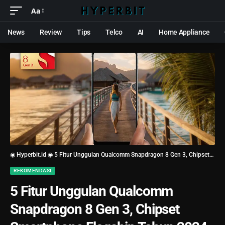
Aa
News
Review
Tips
Telco
AI
Home Appliance
◉ Hyperbit.id ◉
5 Fitur Unggulan Qualcomm Snapdragon 8 Gen 3, Chipset Smartphone Flagship Tahun 2024
REKOMENDASI
5 Fitur Unggulan Qualcomm
Snapdragon 8 Gen 3, Chipset