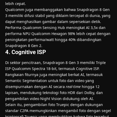
lebih cepat.
Qualcomm juga membanggakan bahwa Snapdragon 8 Gen
3 memiliki difusi stabil yang diklaim tercepat di dunia, yang
dapat menghasilkan gambar dalam sepersekian detik.
Performa Qualcomm Sensing Hub meningkat AI 3,5x dan
performa NPU Qualcomm Hexagon 98% lebih cepat dengan
peningkatan performa/watt hingga 40% dibandingkan
Snapdragon 8 Gen 2.
4. Cognitive ISP
Di sektor pencitraan, Snapdragon 8 Gen 3 memiliki Triple
ISP Qualcomm Spectra 18-bit, termasuk Cognitive ISP.
Rangkaian fiturnya juga meningkat berkat AI, termasuk
Semantic Segmentation untuk foto dan video yang
disempurnakan dengan AI secara
real-time
hingga 12
lapisan, mendukung teknologi foto HDR dari Dolby, dan
pengambilan video Night Vision didukung oleh AI.
Selain itu, pengambilan foto Truepic dengan dukungan
standar C2PA memungkinkan mengambil foto dengan segel
kriptografi Truepic yang membuktikan bahwa foto tersebut