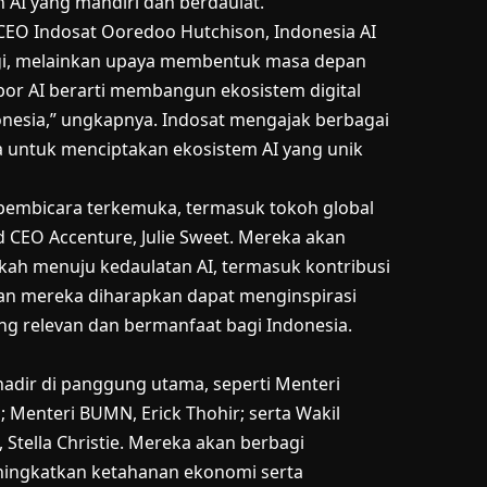
 AI yang mandiri dan berdaulat.
 CEO Indosat Ooredoo Hutchison, Indonesia AI
ogi, melainkan upaya membentuk masa depan
opor AI berarti membangun ekosistem digital
nesia,” ungkapnya. Indosat mengajak berbagai
 untuk menciptakan ekosistem AI yang unik
h pembicara terkemuka, termasuk tokoh global
 CEO Accenture, Julie Sweet. Mereka akan
kah menuju kedaulatan AI, termasuk kontribusi
ran mereka diharapkan dapat menginspirasi
g relevan dan bermanfaat bagi Indonesia.
hadir di panggung utama, seperti Menteri
; Menteri BUMN, Erick Thohir; serta Wakil
, Stella Christie. Mereka akan berbagi
ingkatkan ketahanan ekonomi serta