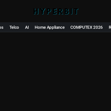
ps
Telco
AI
Home Appliance
COMPUTEX 2026