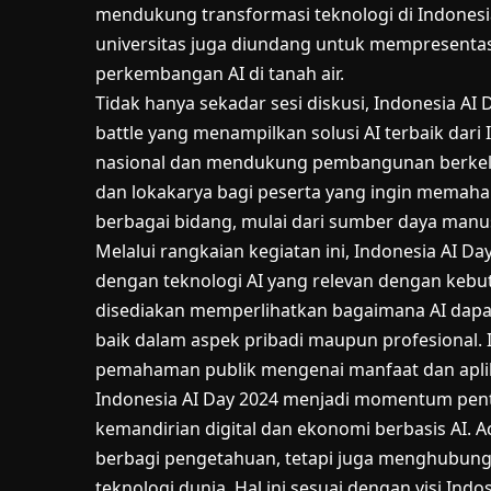
mendukung transformasi teknologi di Indonesia. 
universitas juga diundang untuk mempresenta
perkembangan AI di tanah air.
Tidak hanya sekadar sesi diskusi, Indonesia A
battle yang menampilkan solusi AI terbaik dar
nasional dan mendukung pembangunan berkelanj
dan lokakarya bagi peserta yang ingin memaham
berbagai bidang, mulai dari sumber daya manusi
Melalui rangkaian kegiatan ini, Indonesia AI D
dengan teknologi AI yang relevan dengan kebut
disediakan memperlihatkan bagaimana AI dapa
baik dalam aspek pribadi maupun profesional. 
pemahaman publik mengenai manfaat dan aplika
Indonesia AI Day 2024 menjadi momentum pen
kemandirian digital dan ekonomi berbasis AI. A
berbagi pengetahuan, tetapi juga menghubung
teknologi dunia. Hal ini sesuai dengan visi In