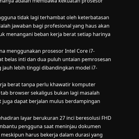
 utamanya adalah membawa kekuatan prosesor
gguna tidak lagi terhambat oleh keterbatasan
dalah jawaban bagi profesional yang haus akan
uk menangani beban kerja berat setiap harinya
na menggunakan prosesor Intel Core i7-
at belas inti dan dua puluh untaian pemrosesan
g jauh lebih tinggi dibandingkan model i7-
ja berat tanpa perlu khawatir komputer
tab browser sekaligus bukan lagi masalah
erat juga dapat berjalan mulus berdampingan
hadiran layar berukuran 27 inci beresolusi FHD
t membantu pengguna saat meninjau dokumen
h meskipun harus bekerja dalam durasi yang