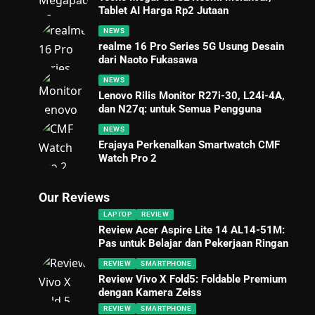
Tablet AI Harga Rp2 Jutaan
NEWS
realme 16 Pro Series 5G Usung Desain
dari Naoto Fukasawa
NEWS
Lenovo Rilis Monitor R27i-30, L24i-4A,
dan N27q: untuk Semua Pengguna
NEWS
Erajaya Perkenalkan Smartwatch CMF
Watch Pro 2
Our Reviews
LAPTOP
REVIEW
Review Acer Aspire Lite 14 AL14-51M:
Pas untuk Belajar dan Pekerjaan Ringan
REVIEW
SMARTPHONE
Review Vivo X Fold5: Foldable Premium
dengan Kamera Zeiss
REVIEW
SMARTPHONE