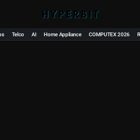
ps
Telco
AI
Home Appliance
COMPUTEX 2026