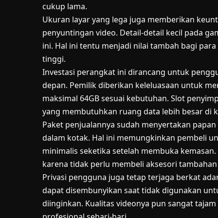
cukup lama.
Ukuran layar yang lega juga memberikan keunt
penyuntingan video. Detail-detail kecil pada gam
ini. Hal ini tentu menjadi nilai tambah bagi p
tinggi.
Investasi perangkat ini dirancang untuk pengg
depan. Pemilik diberikan keleluasaan untuk m
maksimal 64GB sesuai kebutuhan. Slot penyim
yang membutuhkan ruang data lebih besar di k
Paket penjualannya sudah menyertakan papan k
dalam kotak. Hal ini memungkinkan pembeli un
minimalis seketika setelah membuka kemasan.
karena tidak perlu membeli aksesori tambahan 
Privasi pengguna juga tetap terjaga berkat ada
dapat disembunyikan saat tidak digunakan untu
diinginkan. Kualitas videonya pun sangat taj
profesional sehari-hari.