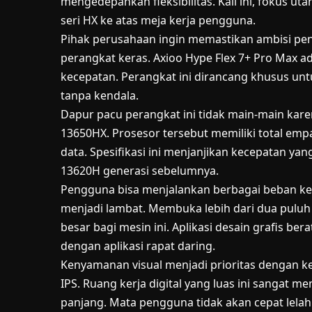
mengedepankan fleksibilitas. Kali ini, fokus
seri HX ke atas meja kerja pengguna.
Pihak perusahaan ingin memastikan ambisi pen
perangkat keras. Axioo Hype Flex 7+ Pro Max a
kecepatan. Perangkat ini dirancang khusus unt
tanpa kendala.
Dapur pacu perangkat ini tidak main-main kare
13650HX. Prosesor tersebut memiliki total emp
data. Spesifikasi ini menjanjikan kecepatan yan
13620H generasi sebelumnya.
Pengguna bisa menjalankan berbagai beban ker
menjadi lambat. Membuka lebih dari dua puluh 
besar bagi mesin ini. Aplikasi desain grafis b
dengan aplikasi rapat daring.
Kenyamanan visual menjadi prioritas dengan ke
IPS. Ruang kerja digital yang luas ini sanga
panjang. Mata pengguna tidak akan cepat lela