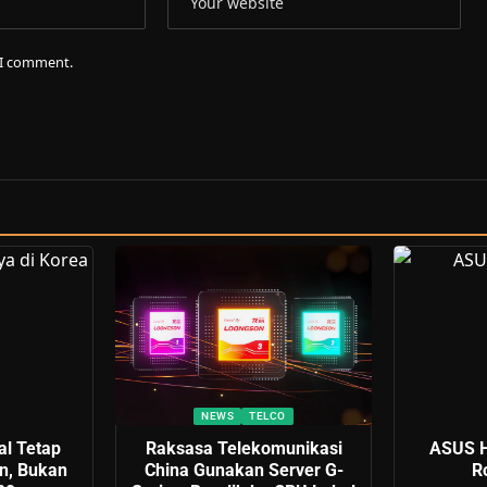
e I comment.
NEWS
TELCO
al Tetap
Raksasa Telekomunikasi
ASUS H
n, Bukan
China Gunakan Server G-
Ro