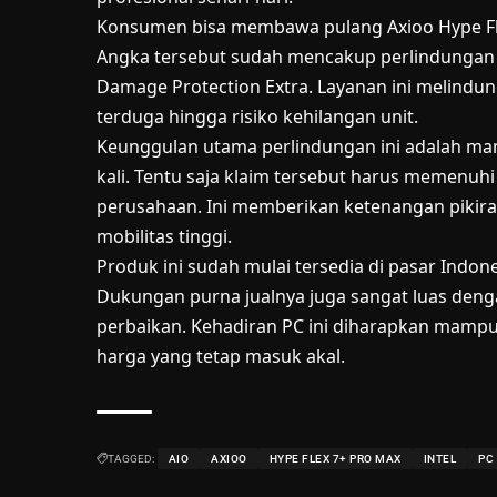
Konsumen bisa membawa pulang Axioo Hype Fle
Angka tersebut sudah mencakup perlindungan
Damage Protection Extra. Layanan ini melindun
terduga hingga risiko kehilangan unit.
Keunggulan utama perlindungan ini adalah manfa
kali. Tentu saja klaim tersebut harus memenuh
perusahaan. Ini memberikan ketenangan pikiran
mobilitas tinggi.
Produk ini sudah mulai tersedia di pasar Indone
Dukungan purna jualnya juga sangat luas dengan
perbaikan. Kehadiran PC ini diharapkan mamp
harga yang tetap masuk akal.
TAGGED:
AIO
AXIOO
HYPE FLEX 7+ PRO MAX
INTEL
PC