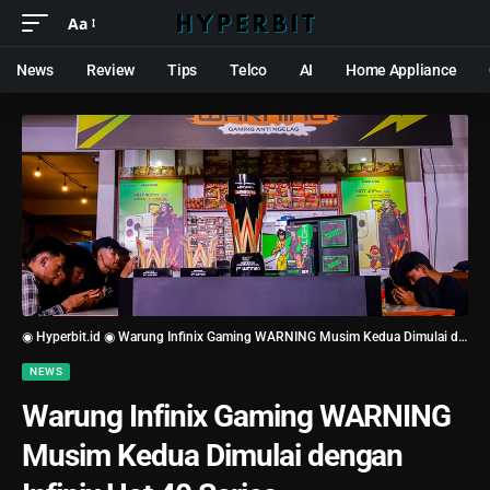
Aa
News
Review
Tips
Telco
AI
Home Appliance
◉ Hyperbit.id ◉
Warung Infinix Gaming WARNING Musim Kedua Dimulai dengan Infinix Hot 40 Series
NEWS
Warung Infinix Gaming WARNING
Musim Kedua Dimulai dengan