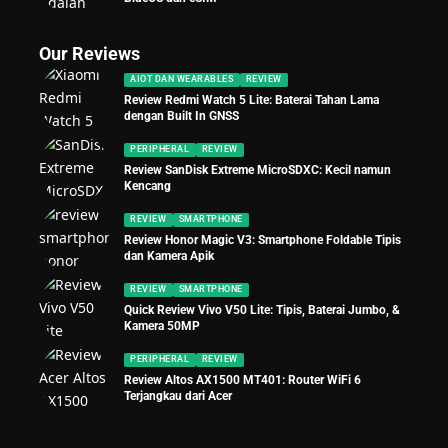
Our Reviews
AIOT DAN WEARABLES
REVIEW
Review Redmi Watch 5 Lite: Baterai Tahan Lama
dengan Built In GNSS
PERIPHERAL
REVIEW
Review SanDisk Extreme MicroSDXC: Kecil namun
Kencang
REVIEW
SMARTPHONE
Review Honor Magic V3: Smartphone Foldable Tipis
dan Kamera Apik
REVIEW
SMARTPHONE
Quick Review Vivo V50 Lite: Tipis, Baterai Jumbo, &
Kamera 50MP
PERIPHERAL
REVIEW
Review Altos AX1500 MT401: Router WiFi 6
Terjangkau dari Acer