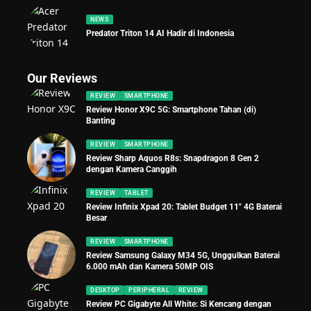
NEWS
Predator Triton 14 AI Hadir di Indonesia
Our Reviews
REVIEW
SMARTPHONE
Review Honor X9C 5G: Smartphone Tahan (di)
Banting
REVIEW
SMARTPHONE
Review Sharp Aquos R8s: Snapdragon 8 Gen 2
dengan Kamera Canggih
REVIEW
TABLET
Review Infinix Xpad 20: Tablet Budget 11″ 4G Baterai
Besar
REVIEW
SMARTPHONE
Review Samsung Galaxy M34 5G, Unggulkan Baterai
6.000 mAh dan Kamera 50MP OIS
DESKTOP
PERIPHERAL
REVIEW
Review PC Gigabyte All White: Si Kencang dengan