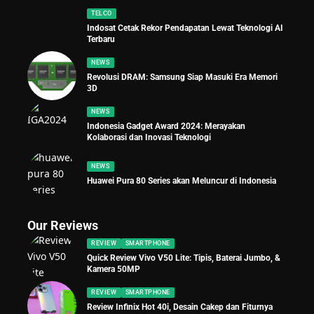
TELCO
Indosat Cetak Rekor Pendapatan Lewat Teknologi AI
Terbaru
NEWS
Revolusi DRAM: Samsung Siap Masuki Era Memori
3D
NEWS
Indonesia Gadget Award 2024: Merayakan
Kolaborasi dan Inovasi Teknologi
NEWS
Huawei Pura 80 Series akan Meluncur di Indonesia
Our Reviews
REVIEW
SMARTPHONE
Quick Review Vivo V50 Lite: Tipis, Baterai Jumbo, &
Kamera 50MP
REVIEW
SMARTPHONE
Review Infinix Hot 40i, Desain Cakep dan Fiturnya