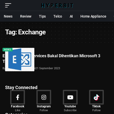
News
Review
Tips
Telco
AI
Home Appliance
Tag:
Exchange
NEWS
Exchange Web Services Bakal Dihentikan Microsoft 3
Tahun Lagi
By
Dimas Galih Windudjati
21 September 2023
Stay Connected
News
Facebook
Instagram
Youtube
Tiktok
Like
Follow
Subscribe
Follow
2029 Articles