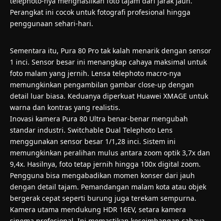
telephoto-nya menghasilkan foto tajam dari jarak jauh.
Perangkat ini cocok untuk fotografi profesional hingga
penggunaan sehari-hari.
Sementara itu, Pura 80 Pro tak kalah menarik dengan sensor
1 inci. Sensor besar ini menangkap cahaya maksimal untuk
foto malam yang jernih. Lensa telephoto macro-nya
memungkinkan pengambilan gambar close-up dengan
detail luar biasa. Keduanya diperkuat Huawei XMAGE untuk
warna dan kontras yang realistis.
Inovasi kamera Pura 80 Ultra benar-benar mengubah
standar industri. Switchable Dual Telephoto Lens
menggunakan sensor besar 1/1,28 inci. Sistem ini
memungkinkan peralihan mulus antara zoom optik 3,7x dan
9,4x. Hasilnya, foto tetap jernih hingga 100x digital zoom.
Pengguna bisa mengabadikan momen konser dari jauh
dengan detail tajam. Pemandangan malam kota atau objek
bergerak cepat seperti burung juga terekam sempurna.
Kamera utama mendukung HDR 16EV, setara kamera
sinema profesional. Ini memastikan keseimbangan cahaya