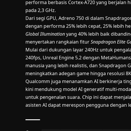
performa berbasis Cortex-A720 yang berjalan hi
pada 2,3 GHz.
Dari segi GPU, Adreno 750 di dalam Snapdrag
dengan performa 25% lebih cepat, 25% lebih h
Global Illumination
yang 40% lebih baik diband
menyertakan rangkaian fitur
Snapdragon Elite 
Mulai dari dukungan layar 240Hz untuk penga
240fps, Unreal Engine 5.2 dengan MetaHuman
manusia yang lebih realistis, dan Snapdragon 
meningkatkan adegan game hingga resolusi 8K
Qualcomm juga menanamkan AI berkinerja tingg
kini mendukung model AI generatif multi-moda
untuk pengenalan suara. Chip ini dapat menjal
asisten AI dapat merespon pengguna dengan le