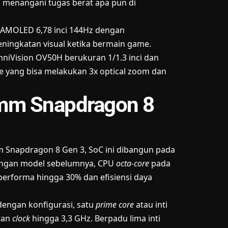
 menangani tugas berat apa pun di
 AMOLED 6,78 inci 144Hz dengan
ingkatan visual ketika bermain game.
iVision OV50H berukuran 1/1.3 inci dan
 yang bisa melakukan 3x optical zoom dan
mm Snapdragon 8
 Snapdragon 8 Gen 3
, SoC ini dibangun pada
dengan model sebelumnya, CPU
octa-core
pada
erforma hingga 30% dan efisiensi daya
ngan konfigurasi, satu
prime core
atau inti
tan
clock
hingga 3,3 GHz. Berpadu lima inti