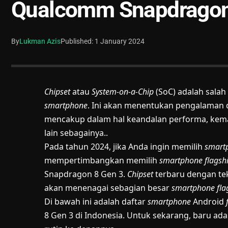
Qualcomm Snapdragon
By
Lukman Azis
Published: 1 January 2024
Chipset
atau
System-on-a-Chip
(SoC) adalah sala
smartphone
. Ini akan menentukan pengalaman
mencakup dalam hal keandalan performa, kema
lain sebagainya..
Pada tahun 2024, jika Anda ingin memilih
smart
mempertimbangkan memilih
smartphone flagsh
Snapdragon 8 Gen 3.
Chipset
terbaru dengan tek
akan menenagai sebagian besar
smartphone fla
Di bawah ini adalah daftar
smartphone
Android
8 Gen 3 di Indonesia. Untuk sekarang, baru ada