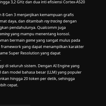
ngga 3,2 GHz dan dua inti efisiensi Cortex-A520
on 8 Gen 3 menjanjikan kemampuan grafis
emat daya, dan ditambah
ray tracing
dengan
ingkan pendahulunya. Qualcomm juga
Gaming
yang mampu menentang konsol.
laman bermain
game
yang sangat mulus pada
s framework yang dapat menampilkan karakter
Game Super Resolution yang dapat
.
i di seluruh sistem. Dengan AI Engine yang
l dan model bahasa besar (LLM) yang populer
ankan hingga 20 token per detik, sehingga
bih cepat.