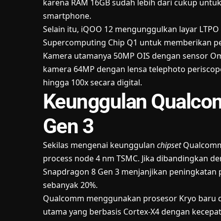
karena RAM 16GB sudah lebih dari cukup untuk
smartphone.
Selain itu, iQOO 12 mengunggulkan layar LTPO
Supercomputing Chip Q1 untuk memberikan pen
Kamera utamanya 50MP OIS dengan sensor Omn
kamera 64MP dengan lensa telephoto periscope
hingga 100x secara digital.
Keunggulan Qualco
Gen 3
Sekilas mengenai keunggulan
chipset
Qualcomm
process node 4 nm TSMC. Jika dibandingkan 
Snapdragon 8 Gen 3 menjanjikan peningkatan p
sebanyak 20%.
Qualcomm menggunakan prosesor Kryo baru de
utama yang berbasis Cortex-X4 dengan kecepa