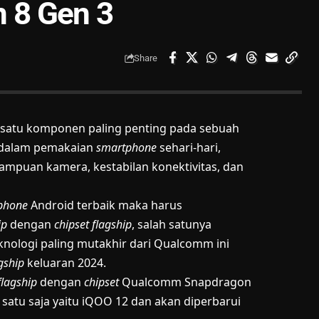
 8 Gen 3
Share
h satu komponen paling penting pada sebuah
 dalam pemakaian
smartphone
sehari-hari,
mpuan kamera, kestabilan konektivitas, dan
phone
Android terbaik maka harus
ip
dengan
chipset flagship
, salah satunya
nologi paling mutakhir dari Qualcomm ini
gship
keluaran 2024.
flagship
dengan
chipset
Qualcomm Snapdragon
 satu saja yaitu iQOO 12 dan akan diperbarui