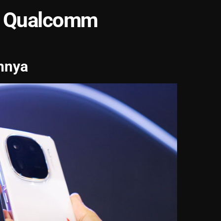
n Qualcomm
nnya