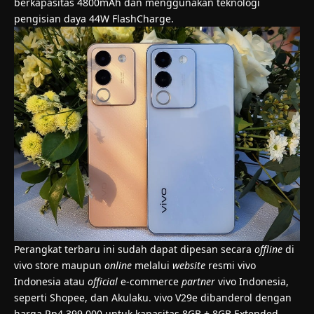
berkapasitas 4800mAh dan menggunakan teknologi
pengisian daya 44W FlashCharge.
Perangkat terbaru ini sudah dapat dipesan secara
offline
di
vivo store maupun
online
melalui
website
resmi vivo
Indonesia atau
official
e-commerce
partner
vivo Indonesia,
seperti Shopee, dan Akulaku. vivo V29e dibanderol dengan
harga Rp4.399.000 untuk kapasitas 8GB + 8GB Extended