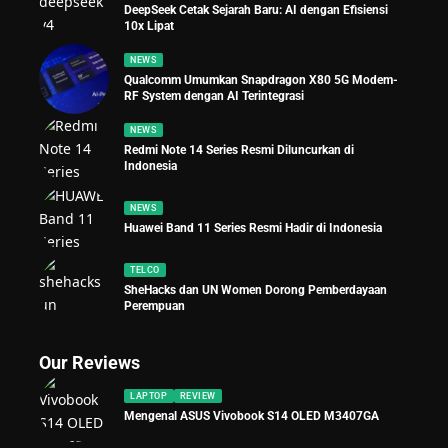
DeepSeek Cetak Sejarah Baru: AI dengan Efisiensi
10x Lipat
NEWS
Qualcomm Umumkan Snapdragon X80 5G Modem-
RF System dengan AI Terintegrasi
NEWS
Redmi Note 14 Series Resmi Diluncurkan di
Indonesia
NEWS
Huawei Band 11 Series Resmi Hadir di Indonesia
TELCO
SheHacks dan UN Women Dorong Pemberdayaan
Perempuan
Our Reviews
LAPTOP
REVIEW
Mengenal ASUS Vivobook S14 OLED M3407GA